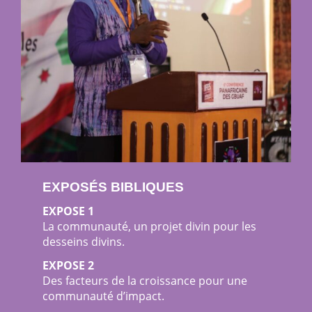
EXPOSÉS BIBLIQUES
EXPOSE 1
La communauté, un projet divin pour les
desseins divins.
EXPOSE 2
Des facteurs de la croissance pour une
communauté d’impact.