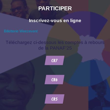
PARTICIPER
Inscrivez-vous en ligne
Billetterie Weezevent
Téléchargez ci-dessous les comptes à rebours
de la PANAF’25
CR7
CR6
CR5