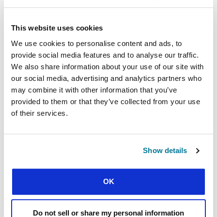
CONTACT
This website uses cookies
Pour plus d’informations sur la PANAF 2025
veuillez contacter.
We use cookies to personalise content and ads, to
provide social media features and to analyse our traffic.
We also share information about your use of our site with
7.1. COMITÉ D’ORGANISATION
our social media, advertising and analytics partners who
may combine it with other information that you’ve
provided to them or that they’ve collected from your use
of their services.
Show details
OK
Do not sell or share my personal information