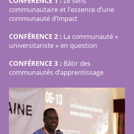
CONFÉRENCE 1 :
Le sens
communautaire et l’essence d’une
communauté d’Impact
CONFÉRENCE 2 :
La communauté «
universitariste » en question
CONFÉRENCE 3 :
Bâtir des
communautés d’apprentissage