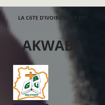
LA CôTE D’IVOIRE VOUS DIT
AKWABA