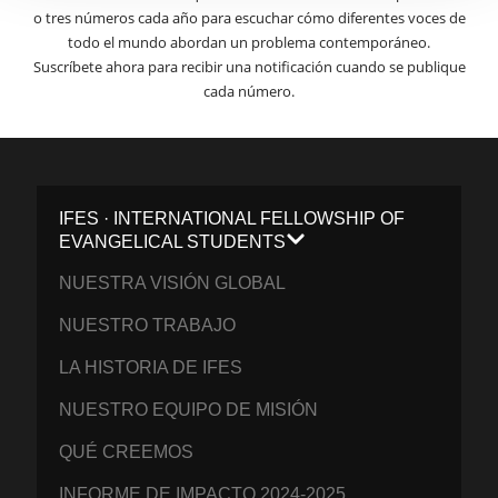
o tres números cada año para escuchar cómo diferentes voces de
todo el mundo abordan un problema contemporáneo.
Suscríbete ahora para recibir una notificación cuando se publique
cada número.
IFES · INTERNATIONAL FELLOWSHIP OF
EVANGELICAL STUDENTS
NUESTRA VISIÓN GLOBAL
NUESTRO TRABAJO
LA HISTORIA DE IFES
NUESTRO EQUIPO DE MISIÓN
QUÉ CREEMOS
INFORME DE IMPACTO 2024-2025