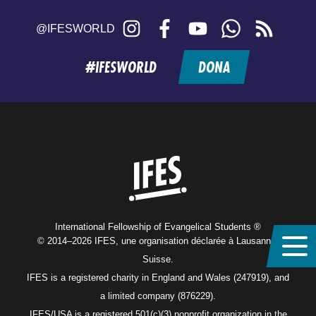
Instagram
Facebook
YouTube
WhatsApp
RSS
@IFESWORLD
feed
#IFESWORLD
DONA
Home
International Fellowship of Evangelical Students ®
© 2014–2026 IFES, une organisation déclarée à Lausanne,
Suisse.
IFES is a registered charity in England and Wales (247919), and
a limited company (876229).
IFES/USA is a registered 501(c)(3) nonprofit organization in the