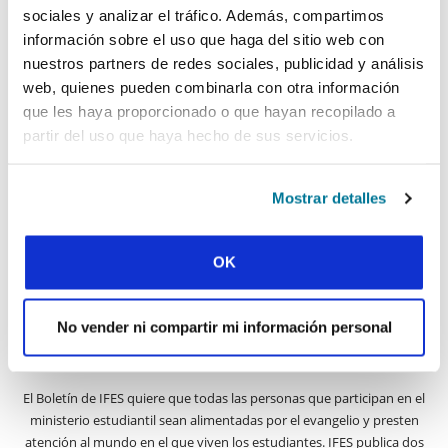
Artículo siguiente »
sociales y analizar el tráfico. Además, compartimos
información sobre el uso que haga del sitio web con
nuestros partners de redes sociales, publicidad y análisis
web, quienes pueden combinarla con otra información
REGÍSTRATE EN PALABRA Y MUNDO
que les haya proporcionado o que hayan recopilado a
Nombre de pila:
partir del uso que haya hecho de sus servicios.
Apellido:
Mostrar detalles
Correo electrónico:
OK
ENVIAR
No vender ni compartir mi información personal
El Boletín de IFES quiere que todas las personas que participan en el
ministerio estudiantil sean alimentadas por el evangelio y presten
atención al mundo en el que viven los estudiantes. IFES publica dos