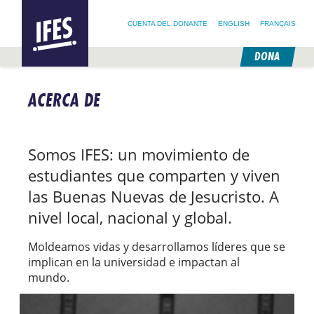
BUSCAR:
IFES –
BUSCA EN NUESTRO SITIO
SIGUE A @IFESWORLD
INTERNATIONAL
CUENTA DEL DONANTE
ENGLISH
FRANÇAIS
FELLOWSHIP
OF
EVANGELICAL
DONA
STUDENTS
SALTAR
AL
ACERCA DE
CONTENIDO
PRINCIPAL
Somos IFES: un movimiento de
estudiantes que comparten y viven
las Buenas Nuevas de Jesucristo. A
nivel local, nacional y global.
Moldeamos vidas y desarrollamos líderes que se
implican en la universidad e impactan al
mundo.