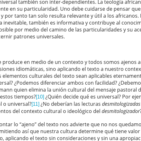
 universal también son inter-dependientes. La teología afric
ente en su particularidad. Uno debe cuidarse de pensar que
y por tanto tan solo resulta relevante y útil a los africanos.
ulta inevitable, también es informativa y contribuye al cono
sible por medio del camino de las particularidades y su ace
ernir patrones universales.
e produce en medio de un contexto y todos somos ajenos a
esiones idiomáticas, sino aplicando el texto a nuestro conte
s elementos culturales del texto sean aplicables etername
niversal? ¿Podemos diferenciar ambos con facilidad? ¿Debemo
ann quien elimina la unión cultural del mensaje pastoral d
 estos tiempos?
¿Quién decide qué es universal? Por ejem
[10]
 o universal?
¿No deberían las lecturas
desmitologizadas
[11]
tos del contexto cultural o ideológico del
desmitologizador
rontar lo “ajeno” del texto nos advierte que no nos quedam
rmitiendo así que nuestra cultura determine qué tiene val
aplicando el texto sin consideraciones y sin una apropiaci