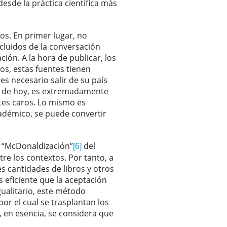
sde la práctica científica más
tos. En primer lugar, no
cluidos de la conversación
ión. A la hora de publicar, los
os, estas fuentes tienen
s necesario salir de su país
pa de hoy, es extremadamente
etes caros. Lo mismo es
académico, se puede convertir
la “McDonaldización”
del
[6]
tre los contextos. Por tanto, a
s cantidades de libros y otros
 eficiente que la aceptación
igualitario, este método
r el cual se trasplantan los
o, en esencia, se considera que