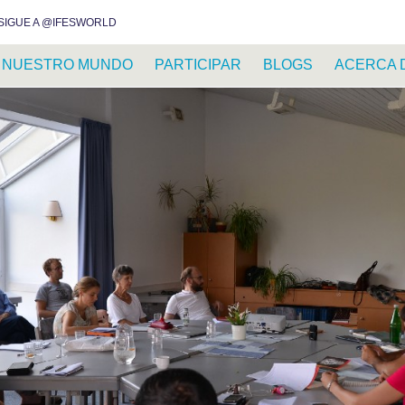
INSTAGRAM
FACEBOOK
YOUTUBE
WHATSAPP
RSS FEED
SIGUE A @IFESWORLD
NUESTRO MUNDO
PARTICIPAR
BLOGS
ACERCA 