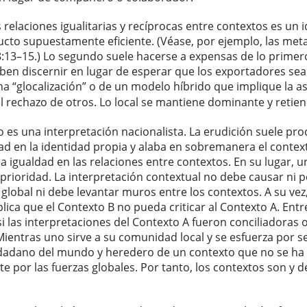
relaciones igualitarias y recíprocas entre contextos es un i
cto supuestamente eficiente. (Véase, por ejemplo, las meta
 8:13–15.) Lo segundo suele hacerse a expensas de lo primero
ben discernir en lugar de esperar que los exportadores se
a “glocalización” o de un modelo híbrido que implique la as
el rechazo de otros. Lo local se mantiene dominante y retiene
no es una interpretación nacionalista. La erudición suele 
dad en la identidad propia y alaba en sobremanera el conte
 igualdad en las relaciones entre contextos. En su lugar, 
 prioridad. La interpretación contextual no debe causar ni p
global ni debe levantar muros entre los contextos. A su vez
plica que el Contexto B no pueda criticar al Contexto A. Entre
i las interpretaciones del Contexto A fueron conciliadoras
Mientras uno sirve a su comunidad local y se esfuerza por se
udadano del mundo y heredero de un contexto que no se ha d
 por las fuerzas globales. Por tanto, los contextos son y 