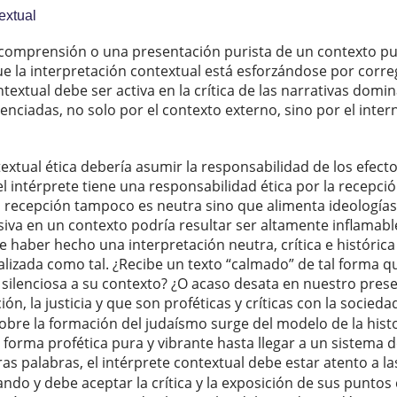
textual
mprensión o una presentación purista de un contexto pued
e la interpretación contextual está esforzándose por correg
ntextual debe ser activa en la crítica de las narrativas dom
lenciadas, no solo por el contexto externo, sino por el inte
extual ética debería asumir la responsabilidad de los efecto
el intérprete tiene una responsabilidad ética por la recepció
 recepción tampoco es neutra sino que alimenta ideologías 
siva en un contexto podría resultar ser altamente inflamabl
ce haber hecho una interpretación neutra, crítica e históric
lizada como tal. ¿Recibe un texto “calmado” de tal forma q
silenciosa a su contexto? ¿O acaso desata en nuestro prese
n, la justicia y que son proféticas y críticas con la socieda
 sobre la formación del judaísmo surge del modelo de la histor
forma profética pura y vibrante hasta llegar a un sistema d
as palabras, el intérprete contextual debe estar atento a l
ndo y debe aceptar la crítica y la exposición de sus puntos 