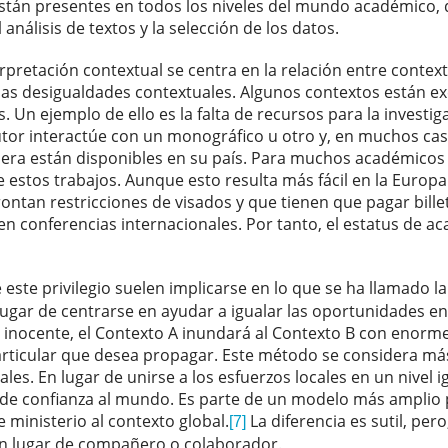
tán presentes en todos los niveles del mundo académico, de
l análisis de textos y la selección de los datos.
rpretación contextual se centra en la relación entre contex
las desigualdades contextuales. Algunos contextos están ex
Un ejemplo de ello es la falta de recursos para la investigac
utor interactúe con un monográfico u otro y, en muchos cas
iera están disponibles en su país. Para muchos académicos e
 estos trabajos. Aunque esto resulta más fácil en la Euro
frontan restricciones de visados y que tienen que pagar bill
 en conferencias internacionales. Por tanto, el estatus de 
 este privilegio suelen implicarse en lo que se ha llamado 
 lugar de centrarse en ayudar a igualar las oportunidades en
 inocente, el Contexto A inundará al Contexto B con enorme
articular que desea propagar. Este método se considera más
ales. En lugar de unirse a los esfuerzos locales en un nivel 
de confianza al mundo. Es parte de un modelo más amplio po
 ministerio al contexto global.
La diferencia es sutil, per
[7]
en lugar de compañero o colaborador.