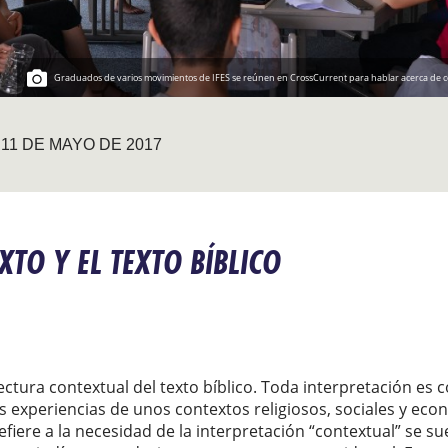
Graduados de varios movimientos de IFES se reúnen en CrossCurrent para hablar acerca de cómo
11 DE MAYO DE 2017
XTO Y EL TEXTO BÍBLICO
ectura contextual del texto bíblico. Toda interpretación es 
s experiencias de unos contextos religiosos, sociales y econ
iere a la necesidad de la interpretación “contextual” se sue