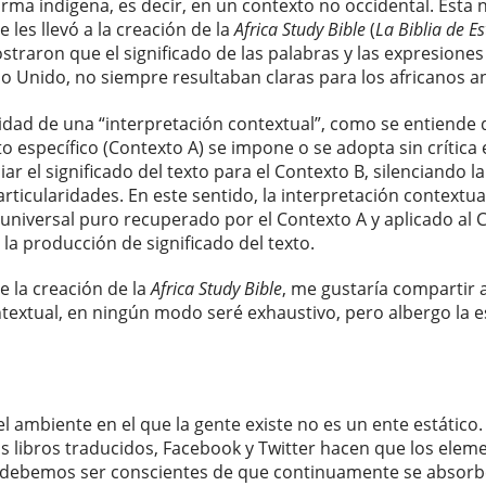
orma indígena, es decir, en un contexto no occidental. Esta 
e les llevó a la creación de la
Africa Study Bible
(
La Biblia de E
traron que el significado de las palabras y las expresiones
o Unido, no siempre resultaban claras para los africanos a
sidad de una “interpretación contextual”, como se entiende
o específico (Contexto A) se impone o se adopta sin crítica 
r el significado del texto para el Contexto B, silenciando la
ticularidades. En este sentido, la interpretación contextual 
o universal puro recuperado por el Contexto A y aplicado al
la producción de significado del texto.
e la creación de la
Africa Study Bible
, me gustaría compartir
ontextual, en ningún modo seré exhaustivo, pero albergo la e
el ambiente en el que la gente existe no es un ente estático.
, los libros traducidos, Facebook y Twitter hacen que los el
e debemos ser conscientes de que continuamente se absorb