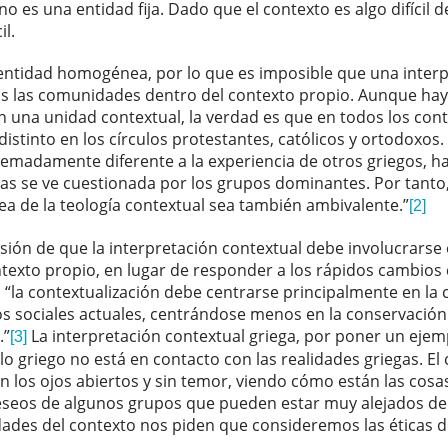
no es una entidad fija. Dado que el contexto es algo difícil de
il.
 entidad homogénea, por lo que es imposible que una interp
das las comunidades dentro del contexto propio. Aunque h
 una unidad contextual, la verdad es que en todos los conte
distinto en los círculos protestantes, católicos y ortodoxos
remadamente diferente a la experiencia de otros griegos, ha
s se ve cuestionada por los grupos dominantes. Por tanto, 
dea de la teología contextual sea también ambivalente.”
[2]
esión de que la interpretación contextual debe involucrars
ontexto propio, en lugar de responder a los rápidos cambi
 “la contextualización debe centrarse principalmente en la
s sociales actuales, centrándose menos en la conservación 
.”
La interpretación contextual griega, por poner un ejem
[3]
o griego no está en contacto con las realidades griegas. El
n los ojos abiertos y sin temor, viendo cómo están las cos
deseos de algunos grupos que pueden estar muy alejados de 
dades del contexto nos piden que consideremos las éticas de