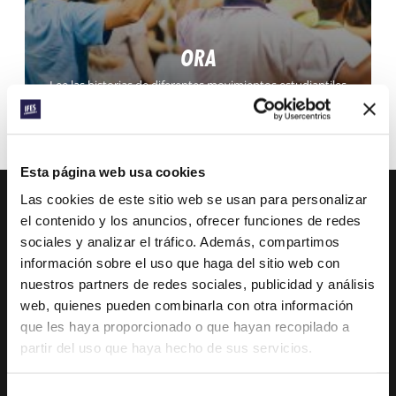
ORA
Lee las historias de diferentes movimientos estudiantiles
de todo el mundo y ora con ellos regularmente.
FORMAS DE ORAR
Esta página web usa cookies
Las cookies de este sitio web se usan para personalizar
el contenido y los anuncios, ofrecer funciones de redes
IFES · INTERNATIONAL FELLOWSHIP OF
sociales y analizar el tráfico. Además, compartimos
EVANGELICAL STUDENTS
información sobre el uso que haga del sitio web con
nuestros partners de redes sociales, publicidad y análisis
NUESTRA VISIÓN GLOBAL
web, quienes pueden combinarla con otra información
NUESTRO TRABAJO
que les haya proporcionado o que hayan recopilado a
partir del uso que haya hecho de sus servicios.
LA HISTORIA DE IFES
NUESTRO EQUIPO DE MISIÓN