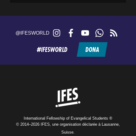
Instagram
Facebook
YouTube
WhatsApp
RSS
@IFESWORLD
feed
#IFESWORLD
DONA
Home
International Fellowship of Evangelical Students ®
© 2014–2026 IFES, une organisation déclarée à Lausanne,
Suisse.