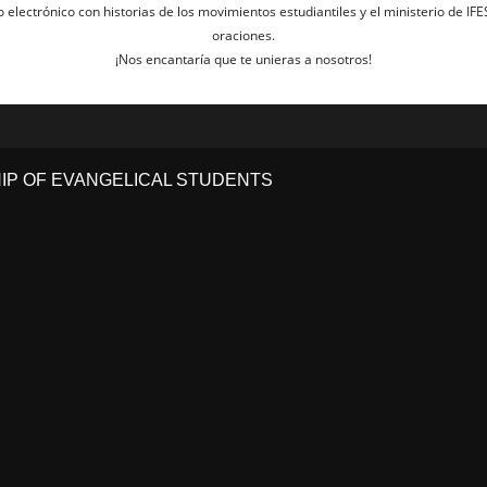
electrónico con historias de los movimientos estudiantiles y el ministerio de IFE
oraciones.
¡Nos encantaría que te unieras a nosotros!
HIP OF EVANGELICAL STUDENTS