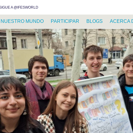
INSTAGRAM
FACEBOOK
YOUTUBE
WHATSAPP
RSS FEED
SIGUE A @IFESWORLD
NUESTRO MUNDO
PARTICIPAR
BLOGS
ACERCA 