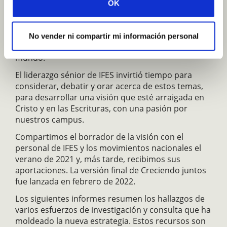
acerca de la estrategia y dirección de IFES. Más
OK
tarde, un Grupo de trabajo estratégico se pasó dos
años recopilando información de estudiantes,
obreros y donantes, para comprender el contexto
No vender ni compartir mi información personal
y las necesidades de nuestro ministerio en el
mundo.
El liderazgo sénior de IFES invirtió tiempo para
considerar, debatir y orar acerca de estos temas,
para desarrollar una visión que esté arraigada en
Cristo y en las Escrituras, con una pasión por
nuestros campus.
Compartimos el borrador de la visión con el
personal de IFES y los movimientos nacionales el
verano de 2021 y, más tarde, recibimos sus
aportaciones. La versión final de Creciendo juntos
fue lanzada en febrero de 2022.
Los siguientes informes resumen los hallazgos de
varios esfuerzos de investigación y consulta que ha
moldeado la nueva estrategia. Estos recursos son