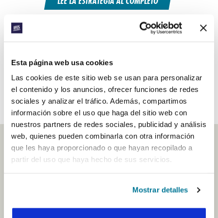
LEE LA ESTRATEGIA AL COMPLETO
ORA CON NOSOTROS
Esta página web usa cookies
DESCUBRE NUESTROS SUBVENCIONES DE
Las cookies de este sitio web se usan para personalizar
CRECIENDO JUNTOS
el contenido y los anuncios, ofrecer funciones de redes
sociales y analizar el tráfico. Además, compartimos
información sobre el uso que haga del sitio web con
nuestros partners de redes sociales, publicidad y análisis
web, quienes pueden combinarla con otra información
que les haya proporcionado o que hayan recopilado a
partir del uso que haya hecho de sus servicios.
TRASFONDO DE LA ESTRATEGIA
Después de que la estrategia anterior, Piedras
Mostrar detalles
Vivas, llegara a una conclusión, durante la
Asamblea Mundial 2019 llevamos a cabo talleres