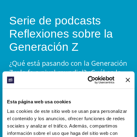
Serie de podcasts
Reflexiones sobre la
Generación Z
¿Qué está pasando con la Generación
Z y la fe a nivel mundial? ¿Cuál es la
mejor manera de servir a esta nueva
generación? Escucha las
conversaciones globales acerca del
Esta página web usa cookies
ministerio entre los estudiantes
Las cookies de este sitio web se usan para personalizar
universitarios de hoy en día en la
el contenido y los anuncios, ofrecer funciones de redes
miniserie de podcasts
Reflexiones
sociales y analizar el tráfico. Además, compartimos
información sobre el uso que haga del sitio web con
sobre la Generación Z
.