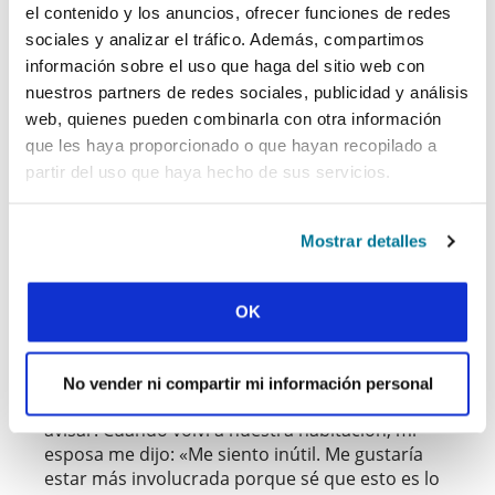
el contenido y los anuncios, ofrecer funciones de redes
si Dios no nos libera, sin duda preferiremos
sociales y analizar el tráfico. Además, compartimos
morir a causa de la obediencia que vivir
mediante la traición.
información sobre el uso que haga del sitio web con
nuestros partners de redes sociales, publicidad y análisis
Puede parecer necio, pero este es el precio que
web, quienes pueden combinarla con otra información
tenemos que pagar por nuestras vidas si
que les haya proporcionado o que hayan recopilado a
queremos encontrar su sentido. Es muy
partir del uso que haya hecho de sus servicios.
probable que los apóstoles, Esteban, Martin
Luther King Jr. y los estudiantes de Garissa
hubiesen oído palabras parecidas. Una noche,
Mostrar detalles
leí estas palabras a través de las lágrimas de mi
esposa mientras la ciudad estaba bajo asedio.
Había salido con unos amigos a comprar
OK
algunos enseres para nosotros y para las
personas que habían sido arrestadas y a las que
queríamos ayudar. Se trataba de una operación
No vender ni compartir mi información personal
muy arriesgada, ya que la milicia disparaba sin
avisar. Cuando volví a nuestra habitación, mi
esposa me dijo: «Me siento inútil. Me gustaría
estar más involucrada porque sé que esto es lo