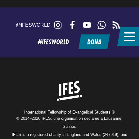
Instagram
Facebook
YouTube
WhatsApp
RSS
@IFESWORLD
feed
#IFESWORLD
DONA
Home
International Fellowship of Evangelical Students ®
© 2014–2026 IFES, une organisation déclarée à Lausanne,
Suisse.
IFES is a registered charity in England and Wales (247919), and