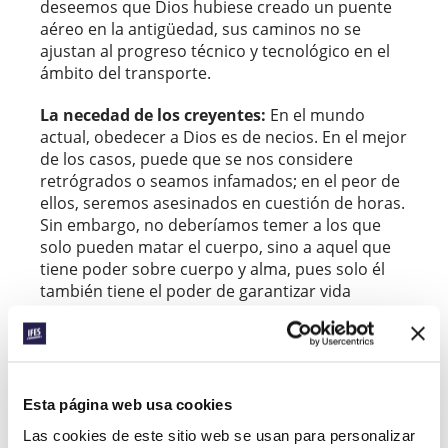
deseemos que Dios hubiese creado un puente
aéreo en la antigüedad, sus caminos no se
ajustan al progreso técnico y tecnológico en el
ámbito del transporte.
La necedad de los creyentes:
En el mundo
actual, obedecer a Dios es de necios. En el mejor
de los casos, puede que se nos considere
retrógrados o seamos infamados; en el peor de
ellos, seremos asesinados en cuestión de horas.
Sin embargo, no deberíamos temer a los que
solo pueden matar el cuerpo, sino a aquel que
tiene poder sobre cuerpo y alma, pues solo él
también tiene el poder de garantizar vida
eterna. Además, ¿por qué deberíamos tener
miedo de perder este cuerpo corruptible si no
hay duda de que seremos levantados de nuevo
con cuerpos incorruptibles? Creemos en la
liberación divina en esta vida sin convertirla en
Esta página web usa cookies
condición para nuestra obediencia, ya que,
Las cookies de este sitio web se usan para personalizar