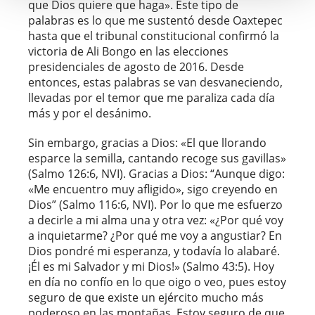
que Dios quiere que haga». Este tipo de
palabras es lo que me sustentó desde Oaxtepec
hasta que el tribunal constitucional confirmó la
victoria de Ali Bongo en las elecciones
presidenciales de agosto de 2016. Desde
entonces, estas palabras se van desvaneciendo,
llevadas por el temor que me paraliza cada día
más y por el desánimo.
Sin embargo, gracias a Dios: «El que llorando
esparce la semilla, cantando recoge sus gavillas»
(Salmo 126:6, NVI). Gracias a Dios: “Aunque digo:
«Me encuentro muy afligido», sigo creyendo en
Dios” (Salmo 116:6, NVI). Por lo que me esfuerzo
a decirle a mi alma una y otra vez: «¿Por qué voy
a inquietarme? ¿Por qué me voy a angustiar? En
Dios pondré mi esperanza, y todavía lo alabaré.
¡Él es mi Salvador y mi Dios!» (Salmo 43:5). Hoy
en día no confío en lo que oigo o veo, pues estoy
seguro de que existe un ejército mucho más
poderoso en las montañas. Estoy seguro de que