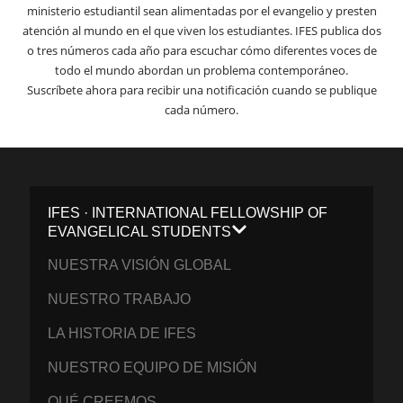
ministerio estudiantil sean alimentadas por el evangelio y presten
atención al mundo en el que viven los estudiantes. IFES publica dos
o tres números cada año para escuchar cómo diferentes voces de
todo el mundo abordan un problema contemporáneo.
Suscríbete ahora para recibir una notificación cuando se publique
cada número.
IFES · INTERNATIONAL FELLOWSHIP OF
EVANGELICAL STUDENTS
NUESTRA VISIÓN GLOBAL
NUESTRO TRABAJO
LA HISTORIA DE IFES
NUESTRO EQUIPO DE MISIÓN
QUÉ CREEMOS