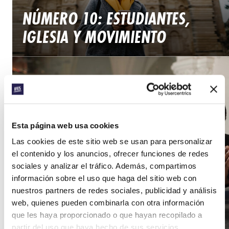
NÚMERO 10: ESTUDIANTES,
IGLESIA Y MOVIMIENTO
PALABRA Y MUNDO / NOVIEMBRE 1, 2025
Esta página web usa cookies
ORGANIZACIONES
Las cookies de este sitio web se usan para personalizar
el contenido y los anuncios, ofrecer funciones de redes
PARAECLESIÁSTICAS Y
sociales y analizar el tráfico. Además, compartimos
MOVIMIENTOS ESTUDIANTILES
información sobre el uso que haga del sitio web con
nuestros partners de redes sociales, publicidad y análisis
EN ÁFRICA EN LAS DÉCADAS DE
web, quienes pueden combinarla con otra información
1990 Y 2020
que les haya proporcionado o que hayan recopilado a
partir del uso que haya hecho de sus servicios.