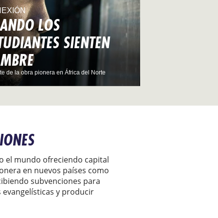
EXIÓN
ANDO LOS
TUDIANTES SIENTEN
AMBRE
te de la obra pionera en África del Norte
IONES
o el mundo ofreciendo capital
ionera en nuevos países como
ecibiendo subvenciones para
 evangelísticas y producir