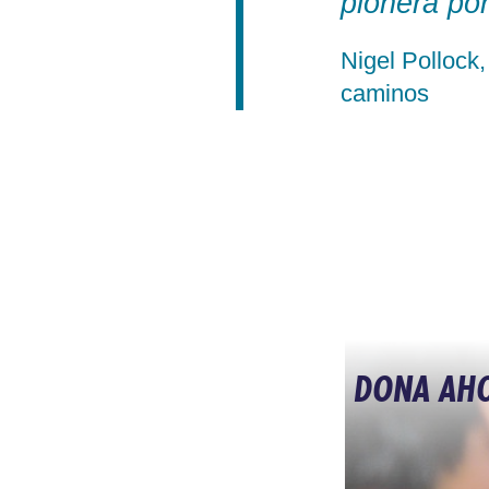
pionera po
Nigel Pollock
caminos
DONA AH