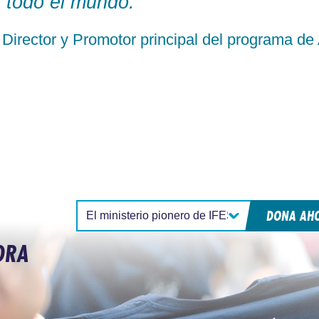
r todo el mundo.”
, Director y Promotor principal del programa d
DONA AH
Select:
ORA