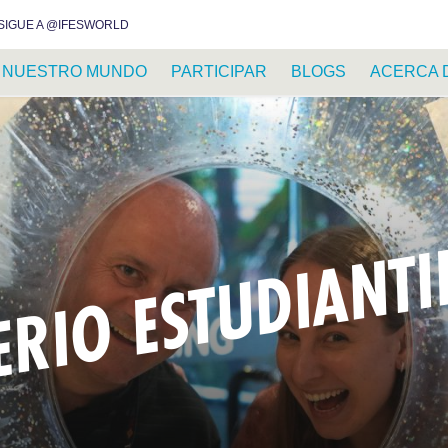
INSTAGRAM
FACEBOOK
YOUTUBE
WHATSAPP
RSS FEED
SIGUE A @IFESWORLD
NUESTRO MUNDO
PARTICIPAR
BLOGS
ACERCA 
ERIO ESTUDIANT