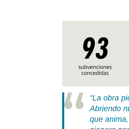
“La obra p
Abriendo n
que anima,