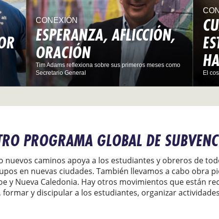
CON
CU
CONEXIÓN
ESPERANZA, AFLICCIÓN,
POR
ES
ORACIÓN
H
Tim Adams reflexiona sobre sus primeros meses como
Secretario General
El cos
TRO PROGRAMA GLOBAL DE SUBVENC
do nuevos caminos apoya a los estudiantes y obreros de tod
rupos en nuevas ciudades. También llevamos a cabo obra p
Feroe y Nueva Caledonia. Hay otros movimientos que están r
formar y discipular a los estudiantes, organizar actividades