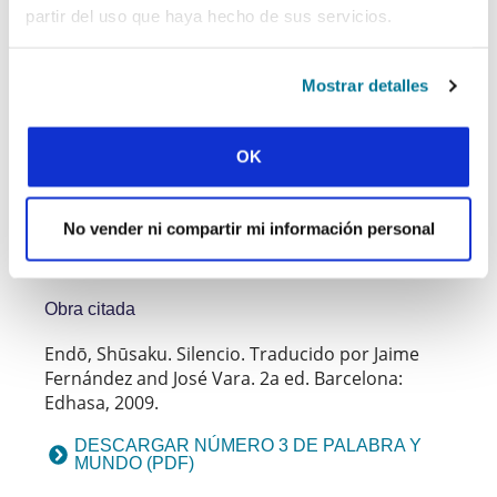
mundo, para la gloria de su nombre.
partir del uso que haya hecho de sus servicios.
Responda:
Mostrar detalles
¿Qué piensa? Puede marcar el texto de este
artículo para hacer un comentario o añadir
OK
su respuesta más abajo.
¿Por qué no se reúne en un grupo para
hablar acerca de este número de
Palabra y
No vender ni compartir mi información personal
Mundo
usando nuestras
preguntas para
?
debatir
Obra citada
Endō, Shūsaku. Silencio. Traducido por Jaime
Fernández and José Vara. 2a ed. Barcelona:
Edhasa, 2009.
DESCARGAR NÚMERO 3 DE PALABRA Y
MUNDO (PDF)