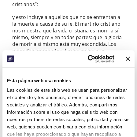
cristianos”:
y esto incluye a aquellos que no se enfrentan a
la muerte a causa de su fe. El martirio cristiano
nos muestra que la vida cristiana es morir a sí
mismo, siempre y en todas partes: que la gloria
de morir a sí mismo está muy escondida. Los
pequeños momentos diarios en los que
decimos “no” al mundo o en los que llevamos las
cargas de otros o trabajamos muy duro
sirviendo a menudo no son aplaudidos. El precio
de estos momentos para nosotros, aunque no
Esta página web usa cookies
sea tan alto como morir, es tangible. La vida
Las cookies de este sitio web se usan para personalizar
cristiana duele.
el contenido y los anuncios, ofrecer funciones de redes
Y sin embargo morir a uno mismo cada día
sociales y analizar el tráfico. Además, compartimos
conduce a una nueva vida al otro lado. En Cristo,
información sobre el uso que haga del sitio web con
por fe, no somos condenados, sino que somos
nuestros partners de redes sociales, publicidad y análisis
llamados a la libertad de una nueva esperanza y
web, quienes pueden combinarla con otra información
un nuevo propósito, para hacer sus obras en el
que les haya proporcionado o que hayan recopilado a