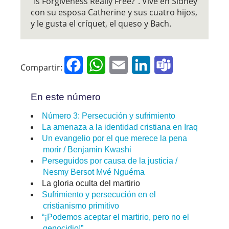
“Is Forgiveness Really Free?”. Vive en Sídney
con su esposa Catherine y sus cuatro hijos,
y le gusta el críquet, el queso y Bach.
Facebook
WhatsApp
Email
LinkedIn
Teams
Compartir:
En este número
Número 3: Persecución y sufrimiento
La amenaza a la identidad cristiana en Iraq
Un evangelio por el que merece la pena
morir / Benjamin Kwashi
Perseguidos por causa de la justicia /
Nesmy Bersot Mvé Nguéma
La gloria oculta del martirio
Sufrimiento y persecución en el
cristianismo primitivo
“¡Podemos aceptar el martirio, pero no el
genocidio!”