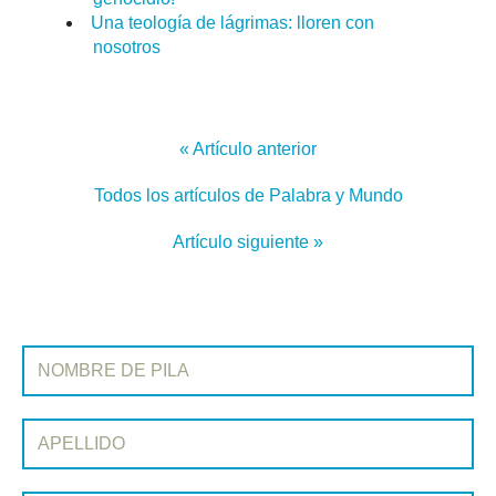
Una teología de lágrimas: lloren con
nosotros
« Artículo anterior
Todos los artículos de Palabra y Mundo
Artículo siguiente »
REGÍSTRATE EN PALABRA Y MUNDO
Nombre de pila:
Apellido: