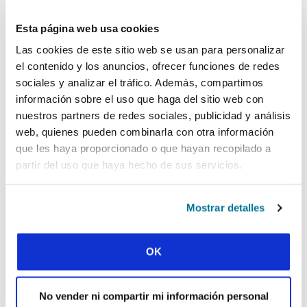
LOCAL Y LOS
MOVIMIENTOS
Esta página web usa cookies
Las cookies de este sitio web se usan para personalizar
CRISTIANOS
el contenido y los anuncios, ofrecer funciones de redes
ESTUDIANTILES: ¿CÓMO
sociales y analizar el tráfico. Además, compartimos
información sobre el uso que haga del sitio web con
DESMITIFICAR EL LUGAR
nuestros partners de redes sociales, publicidad y análisis
DE LA “PARA-IGLESIA”?
web, quienes pueden combinarla con otra información
que les haya proporcionado o que hayan recopilado a
partir del uso que haya hecho de sus servicios.
PALABRA Y MUNDO / NOVIEMBRE 1,
Mostrar detalles
2025
IFES COMO UN
OK
MINISTERIO
PARAECLESIÁSTICO PARA
No vender ni compartir mi información personal