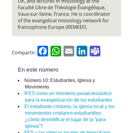
UK, and lectures in missiology at the
Faculté Libre de Théologie Évangélique,
Vaux-sur-Seine, France. He is coordinator
of the evangelical missiology network for
francophone Europe (REMEEF).
Facebook
WhatsApp
Email
LinkedIn
Teams
Compartir:
En este número
Número 10: Estudiantes, Iglesia y
Movimiento
IFES como un ministerio paraeclesiástico
para la evangelización de los estudiantes
El estudiante cristiano, la iglesia local y los
movimientos cristianos estudiantiles:
¿cómo desmitificar el lugar de la “para-
iglesia”?
FES y las iglesias locales de Hong Kong