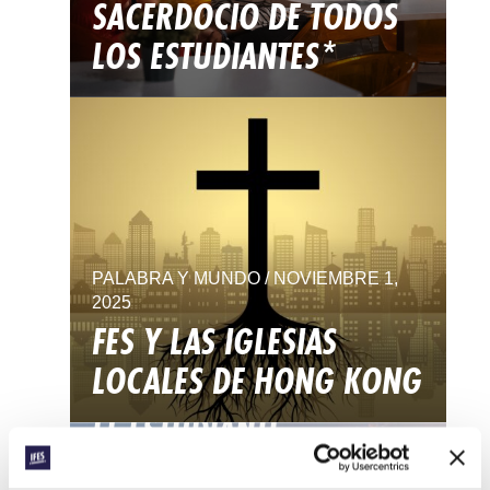
SACERDOCIO DE TODOS
LOS ESTUDIANTES*
PALABRA Y MUNDO / NOVIEMBRE 1,
2025
FES Y LAS IGLESIAS
LOCALES DE HONG KONG
PALABRA Y MUNDO / NOVIEMBRE 1,
2025
EL ESTUDIANTE
CRISTIANO, LA IGLESIA