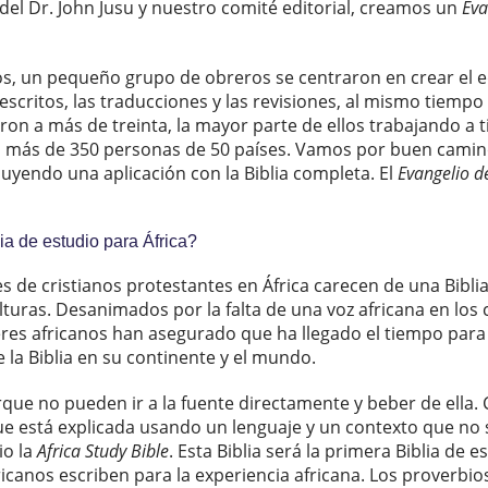
n del Dr. John Jusu y nuestro comité editorial, creamos un
Eva
os, un pequeño grupo de obreros se centraron en crear el e
scritos, las traducciones y las revisiones, al mismo tiemp
aron a más de treinta, la mayor parte de ellos trabajando a
n más de 350 personas de 50 países. Vamos por buen camino 
cluyendo una aplicación con la Biblia completa. El
Evangelio d
ia de estudio para África?
 de cristianos protestantes en África carecen de una Biblia 
turas. Desanimados por la falta de una voz africana en los 
eres africanos han asegurado que ha llegado el tiempo para
e la Biblia en su continente y el mundo.
que no pueden ir a la fuente directamente y beber de ella. C
 está explicada usando un lenguaje y un contexto que no 
io la
Africa Study Bible
. Esta Biblia será la primera Biblia de e
canos escriben para la experiencia africana. Los proverbios 