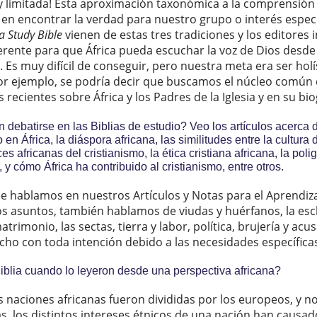
y limitada! Esta aproximación taxonómica a la comprensión 
en encontrar la verdad para nuestro grupo o interés especi
ca Study Bible
vienen de estas tres tradiciones y los editores 
ente para que África pueda escuchar la voz de Dios desde u
. Es muy difícil de conseguir, pero nuestra meta era ser hol
 Por ejemplo, se podría decir que buscamos el núcleo común
cientes sobre África y los Padres de la Iglesia y en su bio
debatirse en las Biblias de estudio? Veo los artículos acerca de
o en África, la diáspora africana, las similitudes entre la cultura 
s africanas del cristianismo, la ética cristiana africana, la polig
 y cómo África ha contribuido al cristianismo, entre otros.
que hablamos en nuestros Artículos y Notas para el Aprendi
os asuntos, también hablamos de viudas y huérfanos, la escla
trimonio, las sectas, tierra y labor, política, brujería y acu
ho con toda intención debido a las necesidades específicas d
Biblia cuando lo leyeron desde una perspectiva africana?
 naciones africanas fueron divididas por los europeos, y no 
ltas, los distintos intereses étnicos de una nación han caus