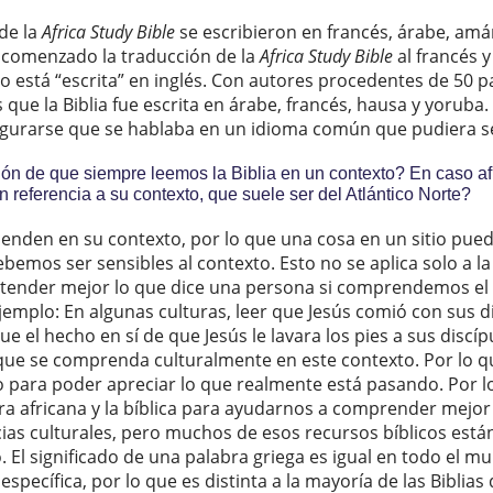
 de la
Africa Study Bible
se escribieron en francés, árabe, amá
s comenzado la traducción de la
Africa Study Bible
al francés 
no está “escrita” en inglés. Con autores procedentes de 50 p
 que la Biblia fue escrita en árabe, francés, hausa y yoruba. 
egurarse que se hablaba en un idioma común que pudiera s
ón de que siempre leemos la Biblia en un contexto? En caso afi
 referencia a su contexto, que suele ser del Atlántico Norte?
tienden en su contexto, por lo que una cosa en un sitio pued
bemos ser sensibles al contexto. Esto no se aplica solo a la
ender mejor lo que dice una persona si comprendemos el 
jemplo: En algunas culturas, leer que Jesús comió con sus 
e el hecho en sí de que Jesús le lavara los pies a sus discíp
que se comprenda culturalmente en este contexto. Por lo 
to para poder apreciar lo que realmente está pasando. Por l
a africana y la bíblica para ayudarnos a comprender mejor l
ncias culturales, pero muchos de esos recursos bíblicos está
to. El significado de una palabra griega es igual en todo el m
específica, por lo que es distinta a la mayoría de las Biblias 