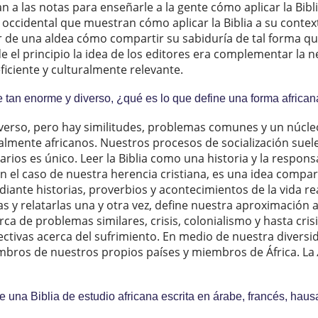
ran a las notas para enseñarle a la gente cómo aplicar la Bibl
 occidental que muestran cómo aplicar la Biblia a su contex
 de una aldea cómo compartir su sabiduría de tal forma qu
e el principio la idea de los editores era complementar la 
iciente y culturalmente relevante.
 tan enorme y diverso, ¿qué es lo que define una forma africana
iverso, pero hay similitudes, problemas comunes y un núcle
almente africanos. Nuestros procesos de socialización suel
rios es único. Leer la Biblia como una historia y la respons
n el caso de nuestra herencia cristiana, es una idea compar
ante historias, proverbios y acontecimientos de la vida rea
as y relatarlas una y otra vez, define nuestra aproximación a l
ca de problemas similares, crisis, colonialismo y hasta cri
tivas acerca del sufrimiento. En medio de nuestra diversi
bros de nuestros propios países y miembros de África. La
 una Biblia de estudio africana escrita en árabe, francés, ha