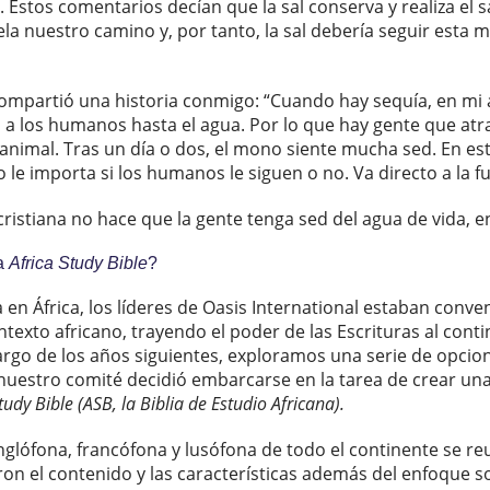
. Estos comentarios decían que la sal conserva y realiza el 
evela nuestro camino y, por tanto, la sal debería seguir est
 compartió una historia conmigo: “Cuando hay sequía, en m
 a los humanos hasta el agua. Por lo que hay gente que atr
al animal. Tras un día o dos, el mono siente mucha sed. En
le importa si los humanos le siguen o no. Va directo a la fu
a cristiana no hace que la gente tenga sed del agua de vida, 
la
Africa Study Bible
?
a en África, los líderes de Oasis International estaban con
ntexto africano, trayendo el poder de las Escrituras al con
largo de los años siguientes, exploramos una serie de opcio
nuestro comité decidió embarcarse en la tarea de crear una
tudy Bible (ASB, la Biblia de Estudio Africana).
 anglófona, francófona y lusófona de todo el continente se r
ieron el contenido y las características además del enfoque s