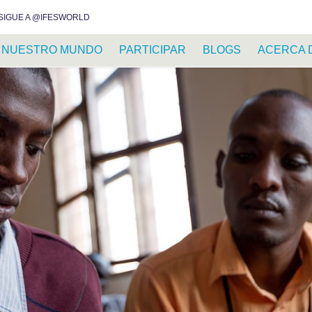
INSTAGRAM
FACEBOOK
YOUTUBE
WHATSAPP
RSS FEED
SIGUE A @IFESWORLD
NUESTRO MUNDO
PARTICIPAR
BLOGS
ACERCA 