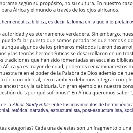
brarse según su propósito, no su cultura. En nuestro caso, 
para África y el mundo a través de los ojos africanos.
 hermenéutica bíblica, es decir, la forma en la que interpretamo
es autoridad y es eternamente verdadera. Sin embargo, nues
 puede fallar puesto que somos pecadores que hemos sido 
aunque algunos de los primeros métodos fueron desarrolla
os y las teorías hermenéuticas se desarrollaron en un tras
os tradiciones que han sido fomentadas en escuelas bíblica
ro África ya es mayor de edad, podemos reexaminar estos m
 nuestra fe en el poder de la Palabra de Dios además de nu
o-crítico occidental, pero también debemos integrar comp
os ancestros y la sabiduría. Un gran ejemplo es nuestra cons
uestión de “¿por qué sufrimos?” En África queremos saber 
 de la
Africa Study Bible
entre los movimientos de hermenéutica
al, retórica, narrativa, estructuralista, post-estructuralista, soc
stas categorías? Cada una de estas son un fragmento o una