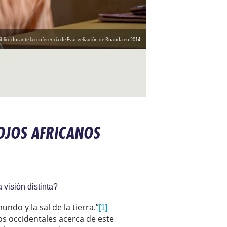
íblico durante la conferencia de Evangelización de Ruanda en 2014.
 OJOS AFRICANOS
 visión distinta?
ndo y la sal de la tierra.”
[1]
os occidentales acerca de este