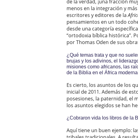
de la verdad, ¡una fracción mu
menos en la integración y más 
escritores y editores de la
Afri
pensamientos en un todo coher
desde una categoría específica
“ortodoxia bíblica histórica”.
por Thomas Oden de sus obras re
¿Qué temas trata y que no suelen 
brujas y los adivinos, el liderazg
misiones como africanos, las raíce
de la Biblia en el África moderna,
Es cierto, los asuntos de los 
inicial de 2011. Además de est
posesiones, la paternidad, el ma
los asuntos elegidos se han hec
¿Cobraron vida los libros de la 
Aquí tiene un buen ejemplo: las
tribales tradicionales. A resu