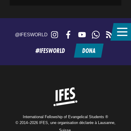
Instagram
Facebook
YouTube
WhatsApp
RSS
@IFESWORLD
feed
#IFESWORLD
DONA
Home
International Fellowship of Evangelical Students ®
© 2014–2026 IFES, une organisation déclarée à Lausanne,
Suisse.