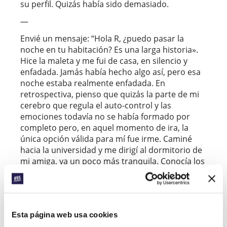
su perfil. Quizás había sido demasiado.
—
Envié un mensaje: “Hola R, ¿puedo pasar la
noche en tu habitación? Es una larga historia».
Hice la maleta y me fui de casa, en silencio y
enfadada. Jamás había hecho algo así, pero esa
noche estaba realmente enfadada. En
retrospectiva, pienso que quizás la parte de mi
cerebro que regula el auto-control y las
emociones todavía no se había formado por
completo pero, en aquel momento de ira, la
única opción válida para mí fue irme. Caminé
hacia la universidad y me dirigí al dormitorio de
mi amiga, ya un poco más tranquila. Conocía los
hechos, pero ello no me ayudaba a regular mis
emociones. Sabía que estaba pasando por una
etapa en la que estaba descubriendo quién era
yo respecto a mis padres y mi familia de origen,
Esta página web usa cookies
pero nadie me había dicho que los desacuerdos