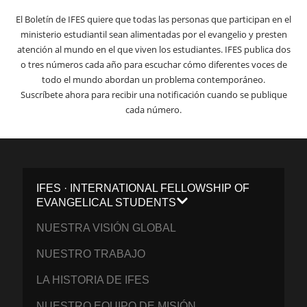
El Boletín de IFES quiere que todas las personas que participan en el
ministerio estudiantil sean alimentadas por el evangelio y presten
atención al mundo en el que viven los estudiantes. IFES publica dos
o tres números cada año para escuchar cómo diferentes voces de
todo el mundo abordan un problema contemporáneo.
Suscríbete ahora para recibir una notificación cuando se publique
cada número.
IFES · INTERNATIONAL FELLOWSHIP OF
EVANGELICAL STUDENTS
NUESTRA VISIÓN GLOBAL
NUESTRO TRABAJO
LA HISTORIA DE IFES
NUESTRO EQUIPO DE MISIÓN