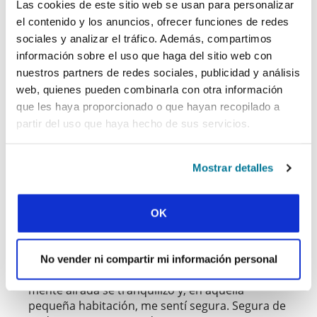
serían tan intensos. De hecho, estoy
Las cookies de este sitio web se usan para personalizar
descubriendo quién soy en respuesta a todas
el contenido y los anuncios, ofrecer funciones de redes
estas voces y encuentros tan
sociales y analizar el tráfico. Además, compartimos
emocionantes. ¿Quién soy? ¿Por qué estoy aquí?
información sobre el uso que haga del sitio web con
¿Quién soy respecto a mi familia? ¿Mi
nuestros partners de redes sociales, publicidad y análisis
nacionalidad? ¿Mi país? ¿Mi disciplina? Cuando
web, quienes pueden combinarla con otra información
me voy, ¿debería volver? Y, cuando vuelvo, ¿por
que les haya proporcionado o que hayan recopilado a
qué a pesar de haber cambiado y de que ellos
partir del uso que haya hecho de sus servicios.
hayan cambiado, todo sigue igual y ya no estoy
segura de dónde o qué es mi hogar? ¿Oye Dios
todo esto? ¿Le interesa? ¿Quién es Dios? ¿Qué
Mostrar detalles
creo?
“Hola Esther”. Su voz amable corta mi avalancha
de pensamientos. “Tengo que entregar un
OK
trabajo esta noche y me quedaré aquí
trabajando, pero el baño está al final del pasillo
y puedes usar mis cosas”. Asentí y,
No vender ni compartir mi información personal
obedientemente, fui a darme una ducha. Mi
mente airada se tranquilizó y, en aquella
pequeña habitación, me sentí segura. Segura de