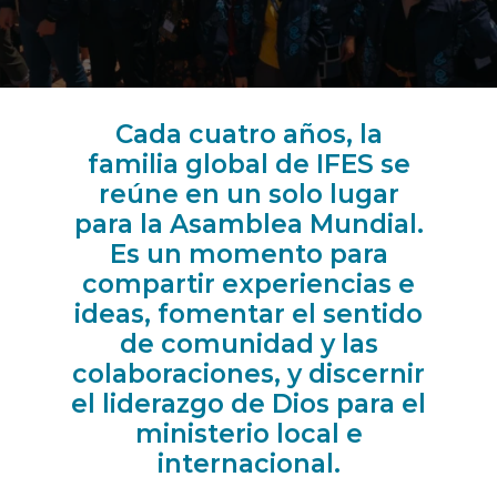
Cada cuatro años, la
familia global de IFES se
reúne en un solo lugar
para la Asamblea Mundial.
Es un momento para
compartir experiencias e
ideas, fomentar el sentido
de comunidad y las
colaboraciones, y discernir
el liderazgo de Dios para el
ministerio local e
internacional.