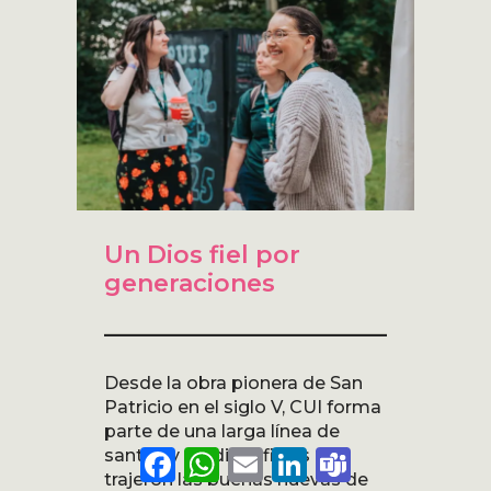
Un Dios fiel por
generaciones
Desde la obra pionera de San
Patricio en el siglo V, CUI forma
parte de una larga línea de
santos y eruditos fieles que
Facebook
WhatsApp
Email
LinkedIn
Teams
trajeron las buenas nuevas de