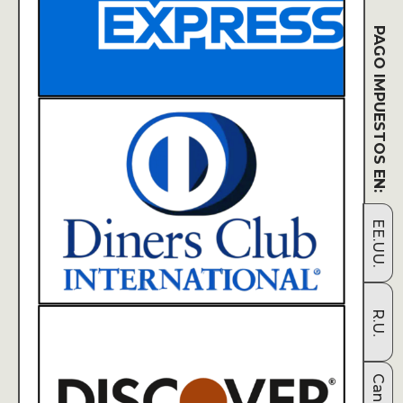
PAGO IMPUESTOS EN:
EE.UU.
R.U.
Canadá