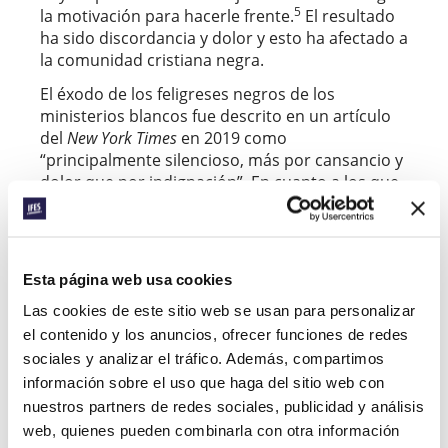
5
la motivación para hacerle frente.
El resultado
ha sido discordancia y dolor y esto ha afectado a
la comunidad cristiana negra.
El éxodo de los feligreses negros de los
ministerios blancos fue descrito en un artículo
del
New York Times
en 2019 como
“principalmente silencioso, más por cansancio y
dolor que por indignación”. En cuanto a los que
se han quedado, los consejeros cristianos han
declarado que el hecho de permanecer en
iglesias multirraciales los afecta
psicológicamente. Otros han hablado de la
Esta página web usa cookies
necesidad de pasar un tiempo con aquellos con
Las cookies de este sitio web se usan para personalizar
los que comparten experiencias, para tener
renovación y para que así los miembros negros
el contenido y los anuncios, ofrecer funciones de redes
puedan volver a sus espacios multirraciales
sociales y analizar el tráfico. Además, compartimos
revitalizados y preparados para conectar a
información sobre el uso que haga del sitio web con
6
través de las diferencias raciales.
nuestros partners de redes sociales, publicidad y análisis
web, quienes pueden combinarla con otra información
En la era pos George Floyd, el enfoque se ha