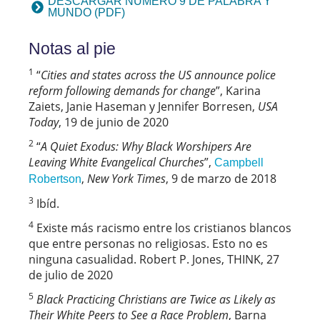
DESCARGAR NÚMERO 9 DE PALABRA Y
MUNDO (PDF)
Notas al pie
1
“
Cities and states across the US announce police
reform following demands for change
”, Karina
Zaiets, Janie Haseman y Jennifer Borresen,
USA
Today
, 19 de junio de 2020
2
“
A Quiet Exodus:
Why Black Worshipers Are
Leaving White Evangelical Churches
”,
Campbell
,
New York Times
, 9 de marzo de 2018
Robertson
3
Ibíd.
4
Existe más racismo entre los cristianos blancos
que entre personas no religiosas. Esto no es
ninguna casualidad. Robert P. Jones, THINK, 27
de julio de 2020
5
Black Practicing Christians are Twice as Likely as
Their White Peers to See a Race Problem
, Barna