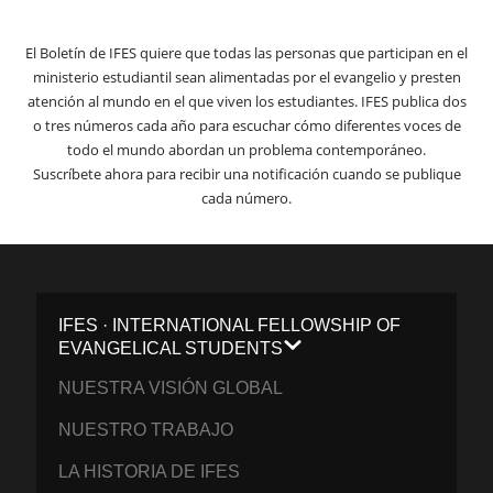
El Boletín de IFES quiere que todas las personas que participan en el
ministerio estudiantil sean alimentadas por el evangelio y presten
atención al mundo en el que viven los estudiantes. IFES publica dos
o tres números cada año para escuchar cómo diferentes voces de
todo el mundo abordan un problema contemporáneo.
Suscríbete ahora para recibir una notificación cuando se publique
cada número.
IFES · INTERNATIONAL FELLOWSHIP OF
EVANGELICAL STUDENTS
NUESTRA VISIÓN GLOBAL
NUESTRO TRABAJO
LA HISTORIA DE IFES