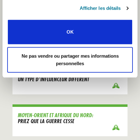
Afficher les détails
MOYEN-ORIENT ET AFRIQUE DU NORD:
OK
SENTIR LA PEINE ET L’ESPOIR
Ne pas vendre ou partager mes informations
personnelles
MOYEN-ORIENT ET AFRIQUE DU NORD:
UN TYPE D’INFLUENCEUR DIFFÉRENT
MOYEN-ORIENT ET AFRIQUE DU NORD:
PRIEZ QUE LA GUERRE CESSE