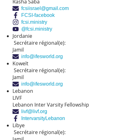
Rasha Saba
fcsiisrael@gmail.com
FCSI-facebook
fcsi.ministry
@fcsi.ministry
Jordanie
Secrétaire régional(e):
Jamil
info@ifesworld.org
Koweït
Secrétaire régional(e):
Jamil
info@ifesworld.org
Lebanon
LIVF
Lebanon Inter Varsity Fellowship
livf@livf.org
IntervarsityLebanon
Libye
Secrétaire régional(e):
Jamil