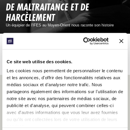
DE MALTRAITANCE ET DE
HARCÈLEMENT
Un équipier de l'IFES au Moyen-Orient nous raconte son histoire
LISEZ D’AUTRES ARTICLES DE CONEXIÓN DE MENA
Ce site web utilise des cookies.
Les cookies nous permettent de personnaliser le contenu
et les annonces, d'offrir des fonctionnalités relatives aux
médias sociaux et d'analyser notre trafic. Nous
PRIEZ POUR L'IFES EN MENA
partageons également des informations sur l'utilisation de
notre site avec nos partenaires de médias sociaux, de
publicité et d'analyse, qui peuvent combiner celles-ci
avec d'autres informations que vous leur avez fournies
ou qu'ils ont collectées lors de votre utilisation de leurs
MOYEN-ORIENT ET AFRIQUE DU NORD:
COMME SI VOUS Y ÉTIEZ
services.