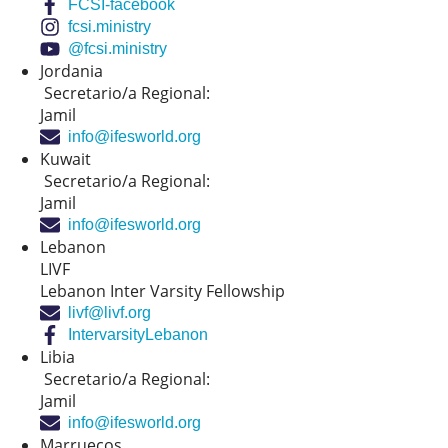
FCSI-facebook
fcsi.ministry
@fcsi.ministry
Jordania
Secretario/a Regional:
Jamil
info@ifesworld.org
Kuwait
Secretario/a Regional:
Jamil
info@ifesworld.org
Lebanon
LIVF
Lebanon Inter Varsity Fellowship
livf@livf.org
IntervarsityLebanon
Libia
Secretario/a Regional:
Jamil
info@ifesworld.org
Marruecos