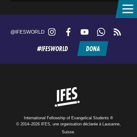
Instagram
Facebook
YouTube
WhatsApp
RSS
@IFESWORLD
feed
#IFESWORLD
DONA
Home
International Fellowship of Evangelical Students ®
© 2014–2026 IFES, une organisation déclarée à Lausanne,
Suisse.