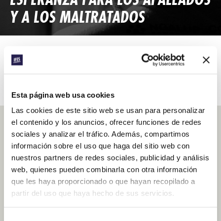
Y A LOS MALTRATADOS
LEE MÁS ARTÍCULOS DE CONEXIÓN DE MENA
Esta página web usa cookies
Las cookies de este sitio web se usan para personalizar
el contenido y los anuncios, ofrecer funciones de redes
ORA POR IFES EN MENA
sociales y analizar el tráfico. Además, compartimos
información sobre el uso que haga del sitio web con
nuestros partners de redes sociales, publicidad y análisis
web, quienes pueden combinarla con otra información
que les haya proporcionado o que hayan recopilado a
MEDIO ORIENTE Y AFRICA DEL NORTE:
COMO SI ESTUVIERAS ALLÍ
partir del uso que haya hecho de sus servicios.