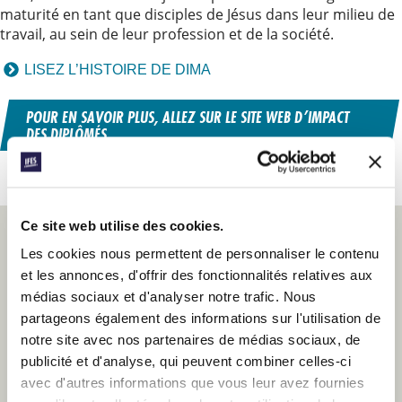
maturité en tant que disciples de Jésus dans leur milieu de
travail, au sein de leur profession et de la société.
LISEZ L’HISTOIRE DE DIMA
POUR EN SAVOIR PLUS, ALLEZ SUR LE SITE WEB D’IMPACT
DES DIPLÔMÉS
Ce site web utilise des cookies.
Les cookies nous permettent de personnaliser le contenu
BOURSES DE L’IFES
et les annonces, d'offrir des fonctionnalités relatives aux
Chaque année, l’IFES offre un nombre de bourses
médias sociaux et d'analyser notre trafic. Nous
partielles à ceux qui se forment pour le ministère
partageons également des informations sur l'utilisation de
chrétien, de même que ceux qui sont formés dans
notre site avec nos partenaires de médias sociaux, de
différents domaines d’expertise, tels que les
publicité et d'analyse, qui peuvent combiner celles-ci
compétences en leadership, l’évangélisation et
avec d'autres informations que vous leur avez fournies
l’apprentissage d’une nouvelle langue.