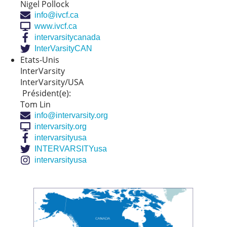
Nigel Pollock
info@ivcf.ca
www.ivcf.ca
intervarsitycanada
InterVarsityCAN
Etats-Unis
InterVarsity
InterVarsity/USA
Président(e):
Tom Lin
info@intervarsity.org
intervarsity.org
intervarsityusa
INTERVARSITYusa
intervarsityusa