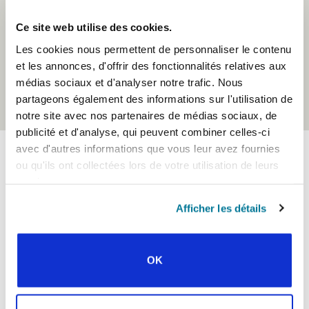
histoires concernant des étudiants et des membres du
Ce site web utilise des cookies.
personnel de l’IFES dans le monde pour inspirer vos prières.
Les cookies nous permettent de personnaliser le contenu
RENSEIGNEZ-VOUS AU SUJET DE
et les annonces, d'offrir des fonctionnalités relatives aux
PRAYERLINE DE L’IFES
médias sociaux et d'analyser notre trafic. Nous
partageons également des informations sur l'utilisation de
notre site avec nos partenaires de médias sociaux, de
publicité et d'analyse, qui peuvent combiner celles-ci
avec d'autres informations que vous leur avez fournies
ou qu'ils ont collectées lors de votre utilisation de leurs
services.
Amérique du Nord Aperçus
Afficher les détails
+1
OK
million d'étudiants internationaux
étudient aux États-Unis