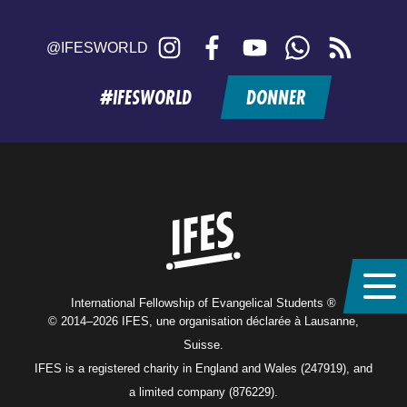
Instagram
Facebook
YouTube
WhatsApp
RSS
@IFESWORLD
feed
#IFESWORLD
DONNER
Home
International Fellowship of Evangelical Students ®
© 2014–2026 IFES, une organisation déclarée à Lausanne,
Suisse.
IFES is a registered charity in England and Wales (247919), and
a limited company (876229).