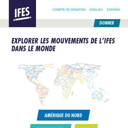
RECHERCHER :
IFES –
RECHERCHER SUR NOTRE SITE
SUIVEZ @IFESWORLD
INTERNATIONAL
COMPTE DE DONATION
ENGLISH
ESPAÑOL
FELLOWSHIP
OF
EVANGELICAL
DONNER
STUDENTS
PASSER
AU
EXPLORER LES MOUVEMENTS DE L’IFES
CONTENU
PRINCIPAL
DANS LE MONDE
AMÉRIQUE DU NORD