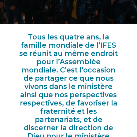
Tous les quatre ans, la
famille mondiale de l’IFES
se réunit au même endroit
pour l’Assemblée
mondiale. C’est l’occasion
de partager ce que nous
vivons dans le ministère
ainsi que nos perspectives
respectives, de favoriser la
fraternité et les
partenariats, et de
discerner la direction de
Dieu pour le ministère