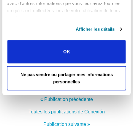
nous donne l’amour et l’espérance dans notre
avec d'autres informations que vous leur avez fournies
implication avec les étudiants internationaux, et
ou qu'ils ont collectées lors de votre utilisation de leurs
nous soutienne.
services.
Afficher les détails
MINISTÈRE PARMI LES
ÉTUDIANTS INTERNATIONAUX
En savoir plus
OK
Facebook
WhatsApp
Email
LinkedIn
Teams
Partager:
Ne pas vendre ou partager mes informations
personnelles
« Publication précédente
Toutes les publications de Conexión
Publication suivante »