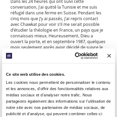
Dans les 24 heures qui ont suivi cette
conversation, j’ai quitté la Tunisie et me suis
réfugié dans une ferme en Suisse. Pendant les
cinq mois que j’y ai passés, j’ai repris contact
avec Chawkat pour voir s’il me serait possible
d’étudier la théologie en France, un pays que je
connaissais mieux. Heureusement, Dieu a
ouvert la porte, et en septembre 1987, quelques
mois seulement après avoir décidé de suivre le
Christ, j’ai commencé mes études de théologie
là-bas. À présent, des dizaines d’années plus
tard, j’ai l’honneur de servir en tant que
secrétaire régional de l’IFES pour aider le
Ce site web utilise des cookies.
témoignage pionnier parmi les étudiants au
Moyen-Orient et en Afrique du Nord (MENA).
Les cookies nous permettent de personnaliser le contenu
Que Dieu soit loué pour la croissance qu’il a
et les annonces, d'offrir des fonctionnalités relatives aux
donné au ministère dans ma propre région
médias sociaux et d'analyser notre trafic. Nous
d’origine, y compris dans des endroits
partageons également des informations sur l'utilisation de
extrêmement difficiles.
notre site avec nos partenaires de médias sociaux, de
Qu’il ouvre de nouvelles portes, nous équipe et
publicité et d'analyse, qui peuvent combiner celles-ci