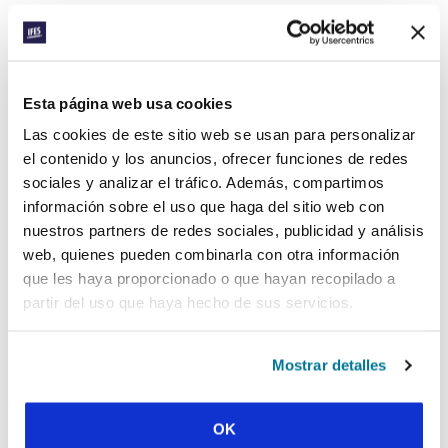
recientemente.
Ora para que Egilson encuentre una beca
para los estudios de posgrado para que
pueda cumplir con su deseo de toda la vida
Esta página web usa cookies
de contribuir al desarrollo del país. Ora para
Las cookies de este sitio web se usan para personalizar
que todos los graduados de UGBM traigan la
el contenido y los anuncios, ofrecer funciones de redes
influencia de Cristo a las iglesias,
sociales y analizar el tráfico. Además, compartimos
comunidades locales y la nación.
información sobre el uso que haga del sitio web con
nuestros partners de redes sociales, publicidad y análisis
Facebook
WhatsApp
Email
LinkedIn
Teams
Compartir:
web, quienes pueden combinarla con otra información
que les haya proporcionado o que hayan recopilado a
partir del uso que haya hecho de sus servicios.
« Historia anterior
Mostrar detalles
Todas las historias del Prayerline
Historia siguiente »
OK