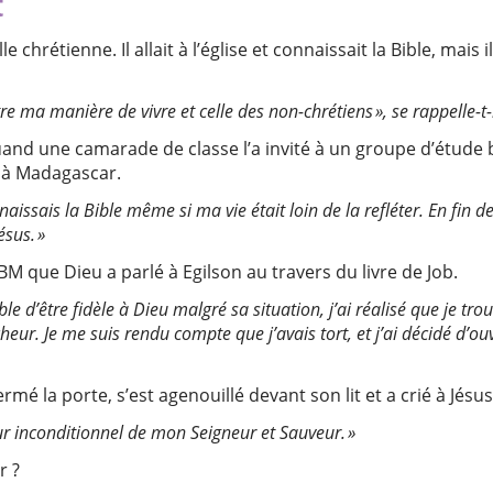
t
 chrétienne. Il allait à l’église et connaissait la Bible, mais 
tre ma manière de vivre et celle des non-chrétiens », se rappelle-t-i
uand une camarade de classe l’a invité à un groupe d’étude bi
S à Madagascar.
naissais la Bible même si ma vie était loin de la refléter. En fin d
ésus. »
BM que Dieu a parlé à Egilson au travers du livre de Job.
ble d’être fidèle à Dieu malgré sa situation, j’ai réalisé que je t
cheur. Je me suis rendu compte que j’avais tort, et j’ai décidé d’
 fermé la porte, s’est agenouillé devant son lit et a crié à J
our inconditionnel de mon Seigneur et Sauveur. »
r ?