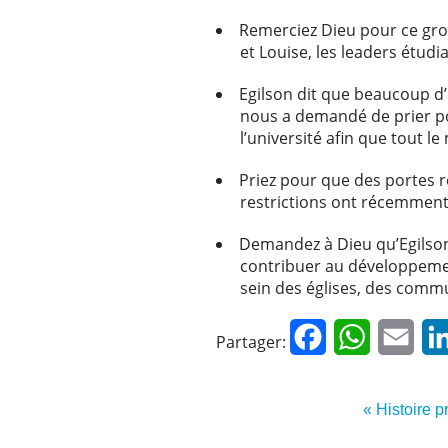
Remerciez Dieu pour ce grou
et Louise, les leaders étudi
Egilson dit que beaucoup d’é
nous a demandé de prier po
l’université afin que tout l
Priez pour que des portes 
restrictions ont récemment 
Demandez à Dieu qu’Egilson 
contribuer au développemen
sein des églises, des commu
Facebook
WhatsApp
Emai
Partager:
« Histoire 