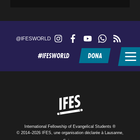
Instagram
Facebook
YouTube
WhatsApp
RSS
@IFESWORLD
feed
#IFESWORLD
DONA
Home
International Fellowship of Evangelical Students ®
© 2014–2026 IFES, une organisation déclarée à Lausanne,