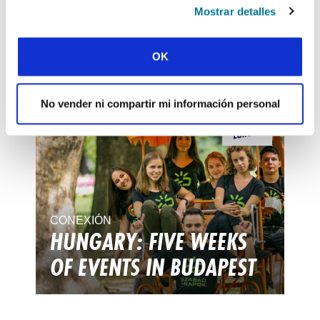
Mostrar detalles
CONEXIÓN
BENIN: SPORTS
OK
OUTREACH
No vender ni compartir mi información personal
CONEXIÓN
HUNGARY: FIVE WEEKS
OF EVENTS IN BUDAPEST