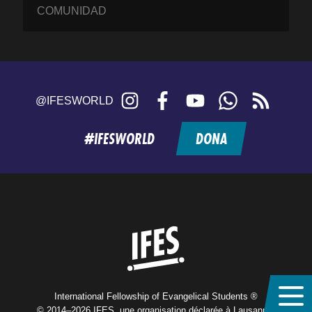
COMUNIDAD
Instagram
Facebook
YouTube
WhatsApp
RSS
@IFESWORLD
feed
#IFESWORLD
DONA
Home
International Fellowship of Evangelical Students ®
© 2014–2026 IFES, une organisation déclarée à Lausanne,