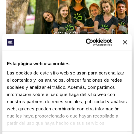
CONEXIÓN
HUNGARY: FIVE WEEKS OF
EVENTS IN BUDAPEST
Esta página web usa cookies
Las cookies de este sitio web se usan para personalizar
el contenido y los anuncios, ofrecer funciones de redes
sociales y analizar el tráfico. Además, compartimos
información sobre el uso que haga del sitio web con
nuestros partners de redes sociales, publicidad y análisis
web, quienes pueden combinarla con otra información
que les haya proporcionado o que hayan recopilado a
partir del uso que haya hecho de sus servicios.