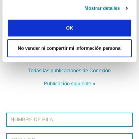
Mostrar detalles
CONEXIÓN
PHILIPPINES: THURSDAY CAFÉ
OK
No vender ni compartir mi información personal
« Publicación anterior
Todas las publicaciones de Conexión
Publicación siguiente »
REGÍSTRATE EN CONEXIÓN
Nombre de pila:
Apellido: