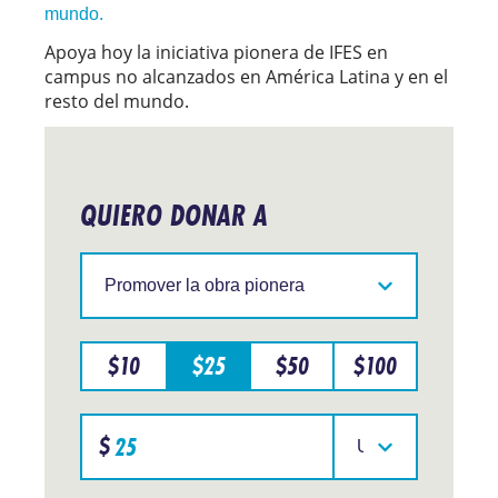
mundo.
Apoya hoy la iniciativa pionera de IFES en
campus no alcanzados en América Latina y en el
resto del mundo.
QUIERO DONAR A
Apoya
a
IFES
en
una
$
10
$
25
$
50
$
100
región
especifica
Specify
$
donation
Seleccione
amount
su
moneda