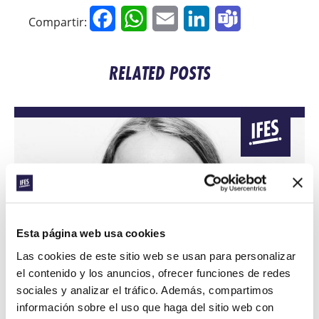
Facebook
WhatsApp
Email
LinkedIn
Teams
Compartir:
RELATED POSTS
CONEXIÓN
Esta página web usa cookies
EL SUEÑO DE AIDA PARA
Las cookies de este sitio web se usan para personalizar
el contenido y los anuncios, ofrecer funciones de redes
GUINEA ECUATORIAL
sociales y analizar el tráfico. Además, compartimos
Una graduada de GBU España se muda para impulsar un
información sobre el uso que haga del sitio web con
nuevo movimiento estudiantil