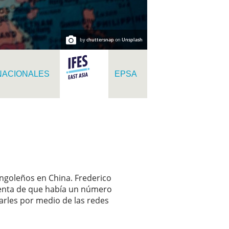
by
chuttersnap
on
Unsplash
RNACIONALES
EPSA
angoleños en China. Frederico
cuenta de que había un número
arles por medio de las redes