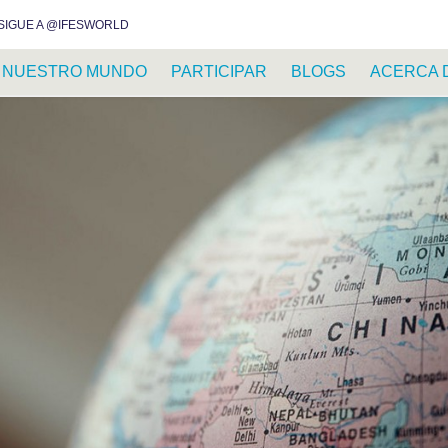
INSTAGRAM
FACEBOOK
YOUTUBE
WHATSAPP
RSS FEED
SIGUE A @IFESWORLD
NUESTRO MUNDO
PARTICIPAR
BLOGS
ACERCA 