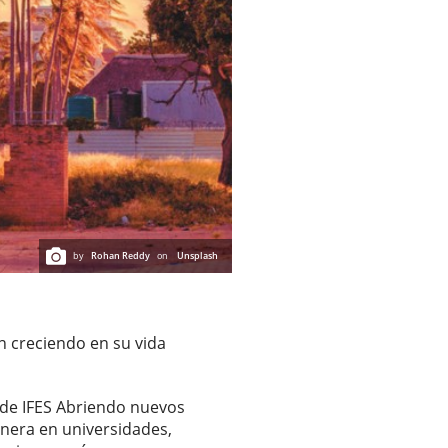
by
Rohan Reddy
on
Unsplash
n creciendo en su vida
o de IFES Abriendo nuevos
onera en universidades,