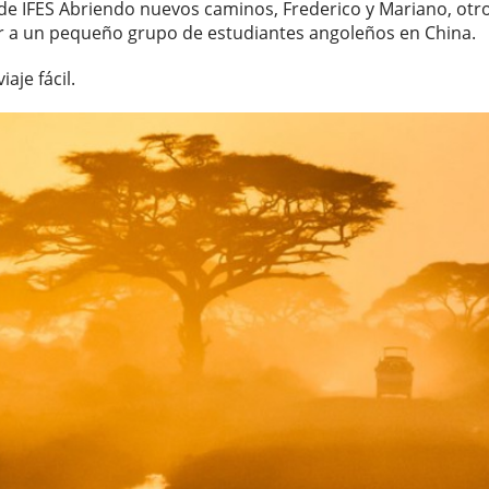
o de IFES Abriendo nuevos caminos, Frederico y Mariano, o
tar a un pequeño grupo de estudiantes angoleños en China.
aje fácil.