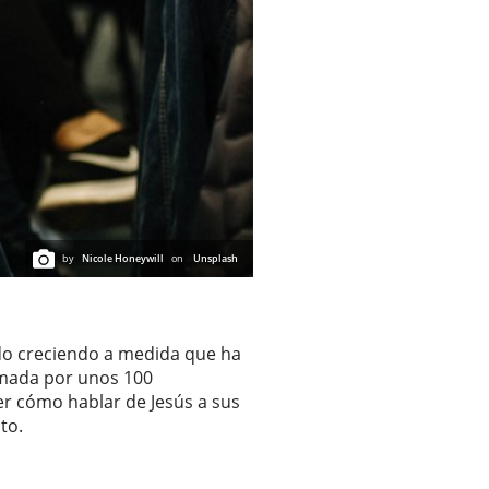
by
Nicole Honeywill
on
Unsplash
ido creciendo a medida que ha
rmada por unos 100
er cómo hablar de Jesús a sus
to.