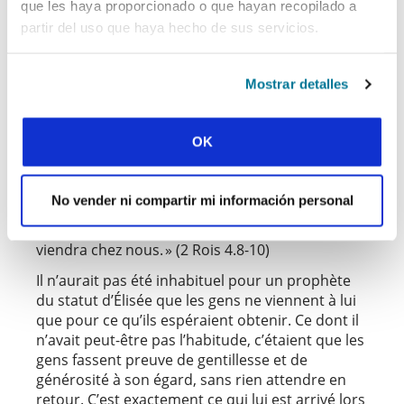
que les haya proporcionado o que hayan recopilado a
Por Kehinde Ojo
partir del uso que haya hecho de sus servicios.
« Un jour, Élisée passait par le village de Sunem.
Une femme riche insista auprès de lui pour qu’il
Mostrar detalles
accepte de prendre un repas chez elle. Dès lors,
chaque fois qu’il passait par ce village, il
s’arrêtait chez elle pour manger. Elle dit à son
OK
mari : Je sais que cet homme qui passe toujours
chez nous est un saint homme de Dieu. Nous
pourrions lui construire une petite chambre sur
No vender ni compartir mi información personal
le toit et y mettre pour lui un lit, une table, une
chaise et une lampe. Il pourrait loger là quand il
viendra chez nous. » (2 Rois 4.8-10)
Il n’aurait pas été inhabituel pour un prophète
du statut d’Élisée que les gens ne viennent à lui
que pour ce qu’ils espéraient obtenir. Ce dont il
n’avait peut-être pas l’habitude, c’étaient que les
gens fassent preuve de gentillesse et de
générosité à son égard, sans rien attendre en
retour. C’est exactement ce qui lui est arrivé lors