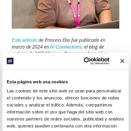
de Princess Ebo fue publicado en
Este artículo
marzo de 2024 en
el blog de
IV Connections,
noticias de IVCF Filipinas. Princess se licenció en
Comunicación de Masas y actualmente trabaja
como gestora de cuentas para un famoso servicio de
reparto de comida por Internet. Es voluntaria como
líder de estudios bíblicos en una sección
Esta página web usa cookies
universitaria de IVCF y coordinadora de eventos
Las cookies de este sitio web se usan para personalizar
especiales locales de IVCF.
el contenido y los anuncios, ofrecer funciones de redes
UNA PERSPECTIVA DEVOCIONAL DESDE
sociales y analizar el tráfico. Además, compartimos
NIGERIA
información sobre el uso que haga del sitio web con
nuestros partners de redes sociales, publicidad y análisis
Vida generosa: Tomar la iniciativa
web, quienes pueden combinarla con otra información