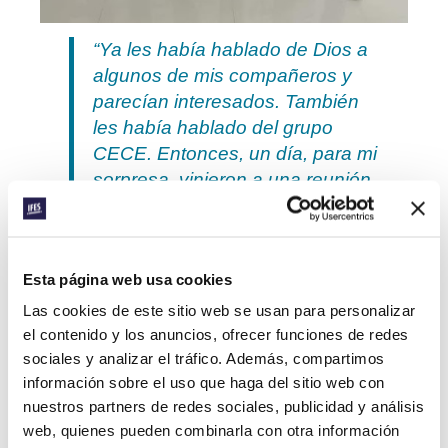
“Ya les había hablado de Dios a
algunos de mis compañeros y
parecían interesados. También
les había hablado del grupo
CECE. Entonces, un día, para mi
sorpresa, vinieron a una reunión.
Justo allí, durante el estudio, en
una pregunta de aplicación
personal acerca de 1 Corintios,
Esta página web usa cookies
tuvieron la oportunidad de
aceptar a Cristo. ¡Y lo aceptaron!
Las cookies de este sitio web se usan para personalizar
Así que les invité a un helado
el contenido y los anuncios, ofrecer funciones de redes
sociales y analizar el tráfico. Además, compartimos
para celebrarlo. Después de
información sobre el uso que haga del sitio web con
meses intentando que aceptaran
nuestros partners de redes sociales, publicidad y análisis
a Cristo, llegó el día”.
web, quienes pueden combinarla con otra información