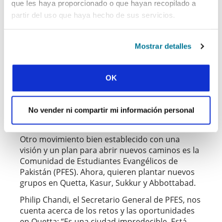
que les haya proporcionado o que hayan recopilado a
partir del uso que haya hecho de sus servicios.
Matthew ha seguido quedando con sus amigos y
estudiando el Evangelio de Lucas.
Recientemente, participó en una formación para
Mostrar detalles
líderes estudiantiles de CECE (EFE) y está
deseando empezar el nuevo trimestre. El
terreno en Portoviejo ha sido alcanzado y
OK
plantado, y ya está empezando a dar fruto.
No vender ni compartir mi información personal
PASOS HACIA DELANTE EN PAKISTÁN
Otro movimiento bien establecido con una
visión y un plan para abrir nuevos caminos es la
Comunidad de Estudiantes Evangélicos de
Pakistán (PFES). Ahora, quieren plantar nuevos
grupos en Quetta, Kasur, Sukkur y Abbottabad.
Philip Chandi, el Secretario General de PFES, nos
cuenta acerca de los retos y las oportunidades
en Quetta: “Es una ciudad impredecible. Está