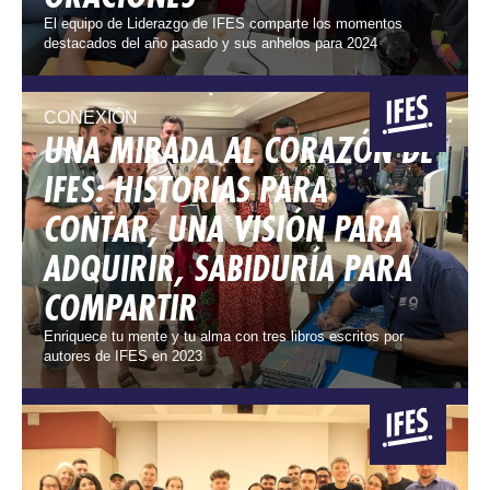
El equipo de Liderazgo de IFES comparte los momentos
destacados del año pasado y sus anhelos para 2024
CONEXIÓN
UNA MIRADA AL CORAZÓN DE
IFES: HISTORIAS PARA
CONTAR, UNA VISIÓN PARA
ADQUIRIR, SABIDURÍA PARA
COMPARTIR
Enriquece tu mente y tu alma con tres libros escritos por
autores de IFES en 2023