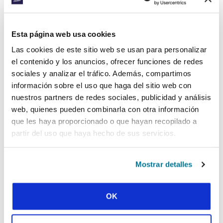
El ministerio fiel en lugares difíciles
Esta página web usa cookies
Las cookies de este sitio web se usan para personalizar
el contenido y los anuncios, ofrecer funciones de redes
sociales y analizar el tráfico. Además, compartimos
información sobre el uso que haga del sitio web con
CONEXIÓN
ASAMBLEA MUNDIAL DE IFES
nuestros partners de redes sociales, publicidad y análisis
web, quienes pueden combinarla con otra información
2023: TABAH & TANGGUH
que les haya proporcionado o que hayan recopilado a
partir del uso que haya hecho de sus servicios.
Compartiendo testimonios sinceros, alimentando una fe
resiliente
Mostrar detalles
MOSTRAR MÁS
OK