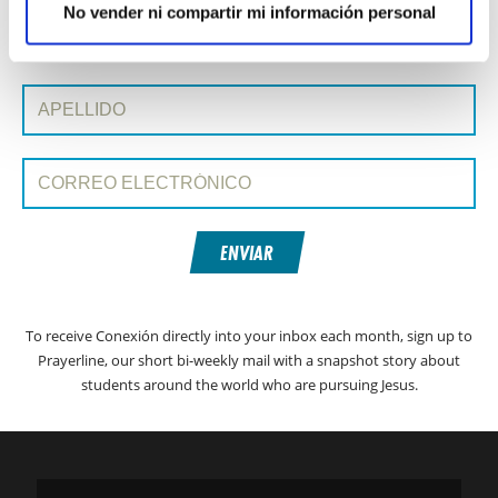
No vender ni compartir mi información personal
SIGN UP TO CONEXIÓN WITH PRAYERLINE
Nombre de pila:
Apellido:
Correo electrónico:
ENVIAR
To receive Conexión directly into your inbox each month, sign up to
Prayerline, our short bi-weekly mail with a snapshot story about
students around the world who are pursuing Jesus.