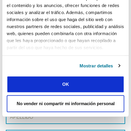
el contenido y los anuncios, ofrecer funciones de redes
MOLDOVA: HACKATHON
sociales y analizar el tráfico. Además, compartimos
información sobre el uso que haga del sitio web con
nuestros partners de redes sociales, publicidad y análisis
web, quienes pueden combinarla con otra información
« Publicación anterior
que les haya proporcionado o que hayan recopilado a
partir del uso que haya hecho de sus servicios.
Todas las publicaciones de Conexión
Publicación siguiente »
Mostrar detalles
OK
REGÍSTRATE EN CONEXIÓN
Nombre de pila:
No vender ni compartir mi información personal
Apellido: