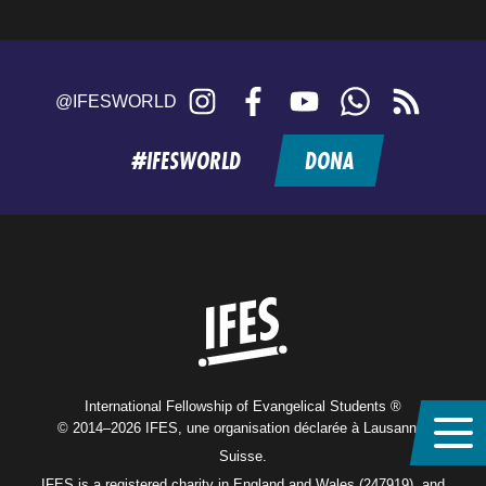
Instagram
Facebook
YouTube
WhatsApp
RSS
@IFESWORLD
feed
#IFESWORLD
DONA
Home
International Fellowship of Evangelical Students ®
© 2014–2026 IFES, une organisation déclarée à Lausanne,
Suisse.
IFES is a registered charity in England and Wales (247919), and