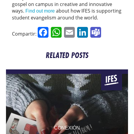
gospel on campus in creative and innovative
ways.
about how IFES is supporting
Find out more
student evangelism around the world.
Facebook
WhatsApp
Email
LinkedIn
Teams
Compartir:
RELATED POSTS
CONEXIÓN