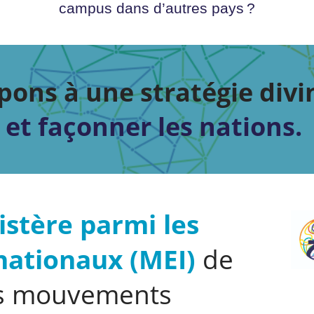
campus dans d’autres pays ?
pons à une stratégie divin
et façonner les nations.
istère parmi les
nationaux (MEI)
de
les mouvements