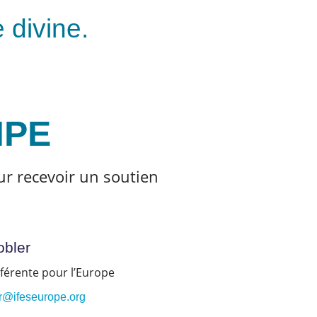
e divine.
IPE
r recevoir un soutien
obler
éférente pour l’Europe
er@ifeseurope.org