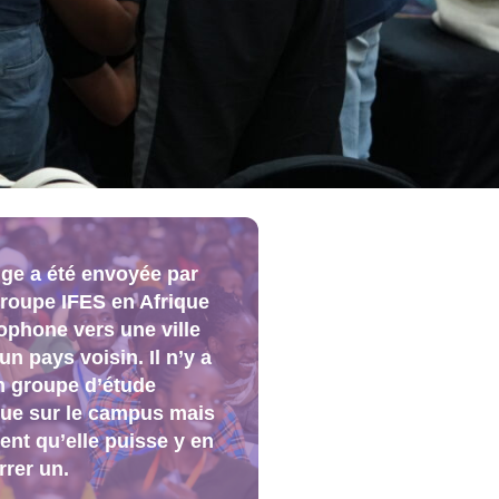
ge a été envoyée par
roupe IFES en Afrique
ophone vers une ville
un pays voisin. Il n’y a
 groupe d’étude
que sur le campus mais
ient qu’elle puisse y en
rer un.