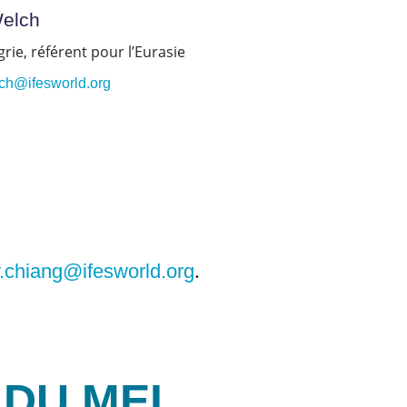
Welch
ie, référent pour l’Eurasie
ch@ifesworld.org
.
.chiang@ifesworld.org
 DU MEI