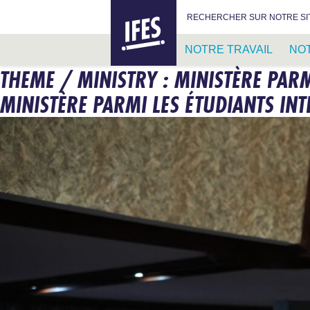
IFES –
RECHERCHER :
RECHERCHER SUR NOTRE SI
INTERNATIONAL
FELLOWSHIP
NOTRE TRAVAIL
NO
OF
EVANGELICAL
THEME / MINISTRY :
MINISTÈRE PARM
PASSER
STUDENTS
AU
MINISTÈRE PARMI LES ÉTUDIANTS IN
CONTENU
PRINCIPAL