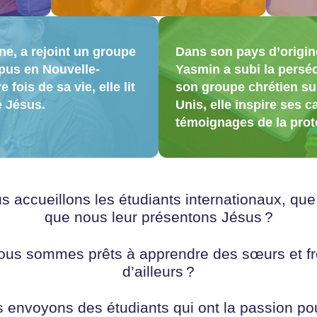
ine, a rejoint un groupe
Dans son pays d’origin
pus en Nouvelle-
Yasmin a subi la persé
fois de sa vie, elle lit
son groupe chrétien su
e Jésus.
Unis, elle inspire ses 
témoignages de la prot
us accueillons les étudiants internationaux, qu
que nous leur présentons Jésus ?
nous sommes prêts à apprendre des sœurs et f
d’ailleurs ?
us envoyons des étudiants qui ont la passion p