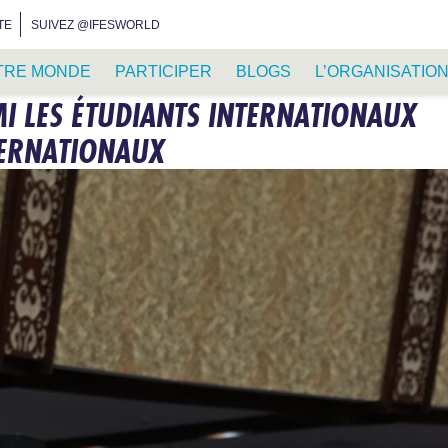
INSTAGRAM
FACEBOOK
YOUTUBE
WHATSAPP
RSS FEED
TE
SUIVEZ @IFESWORLD
TRE MONDE
PARTICIPER
BLOGS
L’ORGANISATIO
I LES ÉTUDIANTS INTERNATIONAUX
TERNATIONAUX