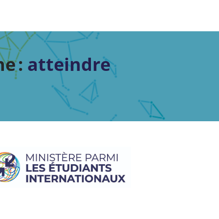
e :
atteindre