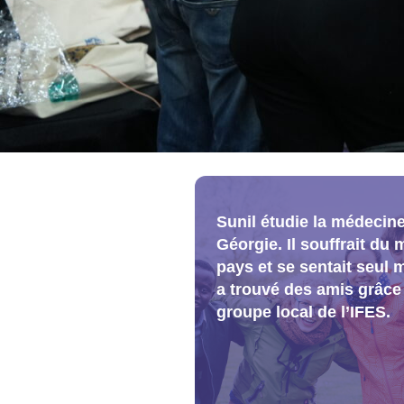
Sunil étudie la médecin
Géorgie. Il souffrait du 
pays et se sentait seul m
a trouvé des amis grâce
groupe local de l’IFES.