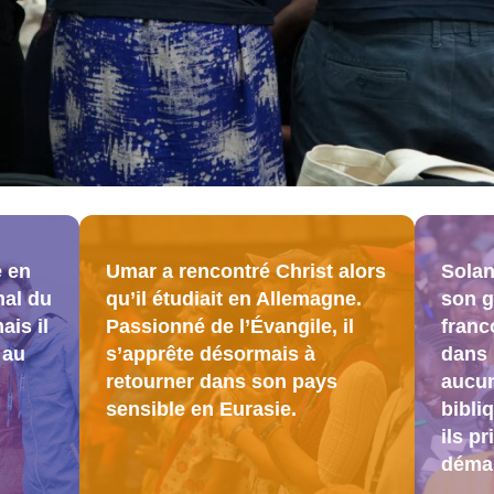
e en
Umar a rencontré Christ alors
Solan
mal du
qu’il étudiait en Allemagne.
son g
ais il
Passionné de l’Évangile, il
franc
 au
s’apprête désormais à
dans 
retourner dans son pays
aucun
sensible en Eurasie.
bibli
ils pr
démar