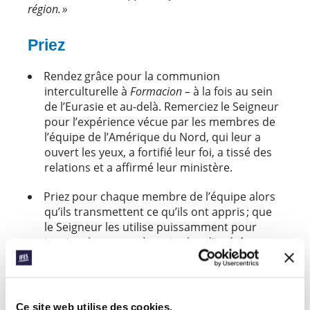
région. »
Priez
Rendez grâce pour la communion
interculturelle à
Formacion
– à la fois au sein
de l’Eurasie et au-delà. Remerciez le Seigneur
pour l’expérience vécue par les membres de
l’équipe de l’Amérique du Nord, qui leur a
ouvert les yeux, a fortifié leur foi, a tissé des
relations et a affirmé leur ministère.
Priez pour chaque membre de l’équipe alors
qu’ils transmettent ce qu’ils ont appris ; que
le Seigneur les utilise puissamment pour
inspirer les autres à avoir plus d’intérêt pour
l’œuvre de Dieu sur les campus autour du
monde.
Priez pour
organisé par
Urbana25
Ce site web utilise des cookies.