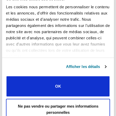
InterVarsity/USA (28-31 décembre) lors
Les cookies nous permettent de personnaliser le contenu
duquel « La génération Z sera invitée à voir
et les annonces, d'offrir des fonctionnalités relatives aux
pour elle-même ce que Dieu fait autour du
médias sociaux et d'analyser notre trafic. Nous
monde et à découvrir son propre rôle dans la
mission de Dieu. » Priez que les derniers
partageons également des informations sur l'utilisation de
préparatifs se déroulent sans problème pour
notre site avec nos partenaires de médias sociaux, de
qu’une nouvelle génération puisse « suivre
publicité et d'analyse, qui peuvent combiner celles-ci
Dieu, où qu’il nous conduise ».
avec d'autres informations que vous leur avez fournies
ou qu'ils ont collectées lors de votre utilisation de leurs
services.
Si vous êtes aux États-Unis et que vous aimeriez
Afficher les détails
servir localement ou auprès d’un autre
mouvement de l’IFES, veuillez vous rendre sur
et suivre les messages-guides.
InterVarsity Link
OK
Link se fait une joie de vous aider à discerner
l’invitation de Dieu.
En Europe, vous pouvez explorer le ministère
Ne pas vendre ou partager mes informations
étudiant interculturel avec
.
IFES InterAction
personnelles