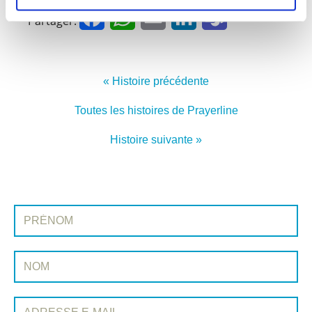
Facebook
WhatsApp
Email
LinkedIn
Teams
Partager:
« Histoire précédente
Toutes les histoires de Prayerline
Histoire suivante »
INSCRIVEZ-VOUS À PRAYERLINE
Prénom:
Nom:
Adresse e-mail: