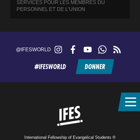
SERVICES POUR LES MEMBRES DU
PERSONNEL ET DE L’UNION
Instagram
Facebook
YouTube
WhatsApp
RSS
@IFESWORLD
feed
#IFESWORLD
DONNER
Home
International Fellowship of Evangelical Students ®