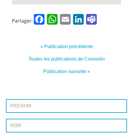
Facebook
WhatsApp
Email
LinkedIn
Teams
Partager:
« Publication précédente
Toutes les publications de Conexión
Publication suivante »
INSCRIVEZ-VOUS À CONEXIÓN
Prénom:
Nom: