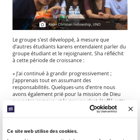
Asian Christian Fellowship, UNO
Le groupe s’est développé, à mesure que
d’autres étudiants karens entendaient parler du
groupe étudiant et le rejoignaient. Sha réfléchit
à cette période de croissance :
« J’ai continué à grandir progressivement ;
j’apprenais tout en assumant des
responsabilités. Quelques-uns d’entre nous
avons également prié pour la mission de Dieu
sur notre campus, et le groupe s’est étoffé cette
dernière année. C’est grâce à l’investissement de
nos équipiers en nous que nous avons pu
grandir, et bien entendu à l’Esprit Saint qui nous
a dirigés. »
Ce site web utilise des cookies.