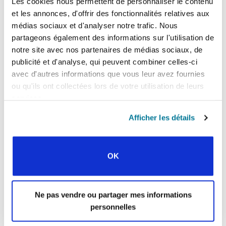
Les cookies nous permettent de personnaliser le contenu
La fidélité de Dieu pour les peuples pèlerins
et les annonces, d'offrir des fonctionnalités relatives aux
Pratiquement tous les étudiants karens sont les
médias sociaux et d'analyser notre trafic. Nous
premiers de leur famille à étudier aux États-Unis.
partageons également des informations sur l'utilisation de
La plupart d’entre eux, comme Sha, ont grandi
notre site avec nos partenaires de médias sociaux, de
dans des camps de réfugiés avant d’arriver en
publicité et d'analyse, qui peuvent combiner celles-ci
Amérique. Quand ils sont arrivés, ils ne parlaient
avec d'autres informations que vous leur avez fournies
pas anglais, ou quelques mots seulement. Leurs
ou qu'ils ont collectées lors de votre utilisation de leurs
parents encore moins. C’était aux enfants
services.
d’aider leurs parents à s’adapter à cette nouvelle
culture, à jouer les interprètes, aller à la banque,
Afficher les détails
lire le courrier. Ces jeunes ne connaissent que
trop bien les difficultés liées au déracinement.
OK
Ne pas vendre ou partager mes informations
personnelles