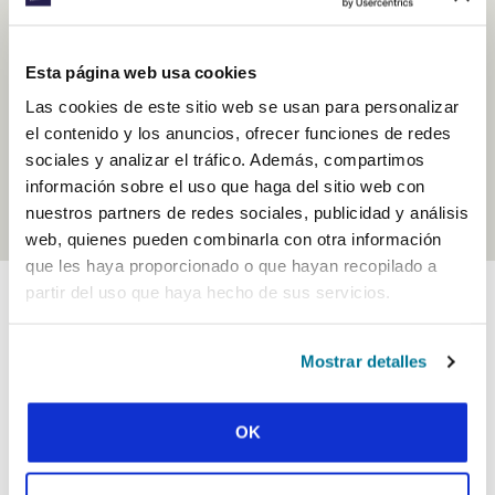
IFES envía un breve correo electrónico semana con historias
Esta página web usa cookies
de estudiantes y obreros de todo el mundo para inspirar tus
oraciones.
Las cookies de este sitio web se usan para personalizar
el contenido y los anuncios, ofrecer funciones de redes
DESCUBRE MÁS ACERCA DEL
PRAYERLINE DE IFES
sociales y analizar el tráfico. Además, compartimos
información sobre el uso que haga del sitio web con
nuestros partners de redes sociales, publicidad y análisis
web, quienes pueden combinarla con otra información
que les haya proporcionado o que hayan recopilado a
partir del uso que haya hecho de sus servicios.
Mostrar detalles
América del Norte Vistazos
OK
MÁS DE 1 MILLÓN