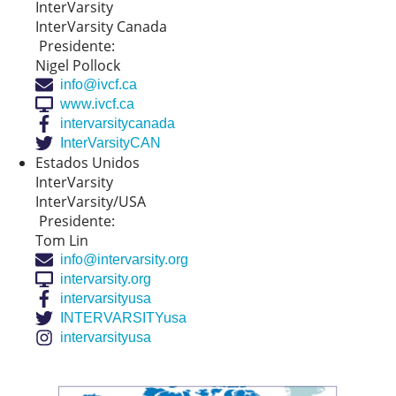
InterVarsity
InterVarsity Canada
Presidente:
Nigel Pollock
info@ivcf.ca
www.ivcf.ca
intervarsitycanada
InterVarsityCAN
Estados Unidos
InterVarsity
InterVarsity/USA
Presidente:
Tom Lin
info@intervarsity.org
intervarsity.org
intervarsityusa
INTERVARSITYusa
intervarsityusa