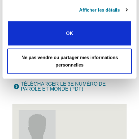
Afficher les détails
Répondre :
Qu’en pensez-vous ? Vous pouvez surligner
OK
certaines phrases de cet article pour y
ajouter un commentaire, ou ajoutez votre
réponse ci-dessous.
Pourquoi ne pas discuter de ce numéro de
Ne pas vendre ou partager mes informations
Parole et Monde
en groupe à l’aide des
personnelles
?
questions de discussion
TÉLÉCHARGER LE 3E NUMÉRO DE
PAROLE ET MONDE (PDF)