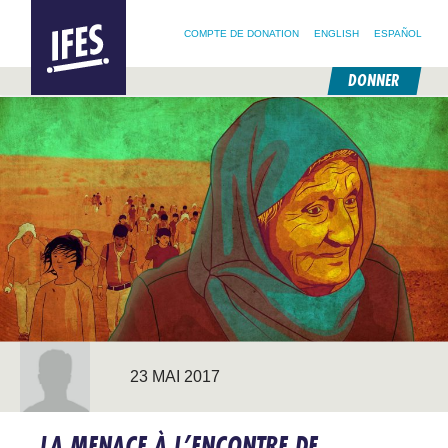
RECHERCHER :
IFES –
RECHERCHER SUR NOTRE SITE
SUIVEZ @IFESWORLD
INTERNATIONAL
COMPTE DE DONATION
ENGLISH
ESPAÑOL
FELLOWSHIP
OF
EVANGELICAL
DONNER
STUDENTS
PASSER
AU
CONTENU
PRINCIPAL
23 MAI 2017
LA MENACE À L’ENCONTRE DE