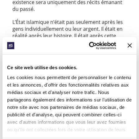
existence sera uniquement des récits émanant
du passé.
L’État islamique n’était pas seulement après les
gens individuellement ou leur argent. Il était en
réalité après leur histoire. Il était après cette
marque du christianisme du Moyen-Orient avec
son sceau spécial. En ayant tout laissé derrière
eux, les gens sentent qu’ils n’ont pas grand
chose à offrir au monde : pas d’identité, pas de
Ce site web utilise des cookies.
tradition, pas d’histoire. Ils doivent repartir à
zéro, en se tournant vers le monde pour
Les cookies nous permettent de personnaliser le contenu
demander de quoi subvenir à leurs besoins
et les annonces, d'offrir des fonctionnalités relatives aux
essentiels. Ce sentiment de perte de dignité fait
médias sociaux et d'analyser notre trafic. Nous
que beaucoup perdent confiance dans le
partageons également des informations sur l'utilisation de
gouvernement et dans leurs amis. Ils doivent
notre site avec nos partenaires de médias sociaux, de
former une nouvelle communauté, une nouvelle
publicité et d'analyse, qui peuvent combiner celles-ci
manière de vivre en paix. Ils ont besoin de faire
avec d'autres informations que vous leur avez fournies
confiance en de nouvelles normes qui n’ont pas
ou qu'ils ont collectées lors de votre utilisation de leurs
de lien avec leur passé. Ils doivent planter les
services.
semences dans une nouvelle terre et avancer.