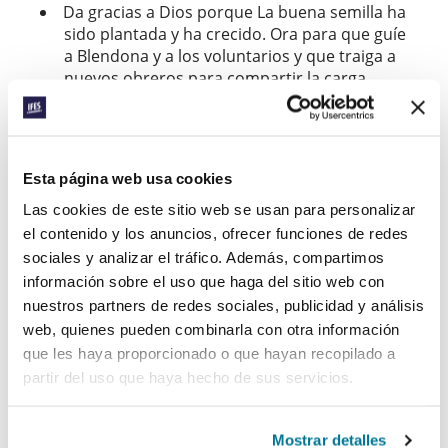
Da gracias a Dios porque La buena semilla ha
sido plantada y ha crecido. Ora para que guíe
a Blendona y a los voluntarios y que traiga a
nuevos obreros para compartir la carga.
Ora por la estudiante que conoció a Jesús
hace poco, para que haya oportunidades de
quedar con ella y ayudarla a crecer.
Esta página web usa cookies
Ora por un campamento de verano que
Las cookies de este sitio web se usan para personalizar
tendrá lugar la segunda semana de julio, que
el contenido y los anuncios, ofrecer funciones de redes
se llama “El amor de Dios”: que se ocupen las
sociales y analizar el tráfico. Además, compartimos
treinta plazas y que Dios toque cada uno de
información sobre el uso que haga del sitio web con
los corazones. Por Blendona: “que esté llena
nuestros partners de redes sociales, publicidad y análisis
del gozo del Señor cada día y que muestre el
web, quienes pueden combinarla con otra información
amor de Dios a todo el mundo”.
que les haya proporcionado o que hayan recopilado a
partir del uso que haya hecho de sus servicios.
Facebook
WhatsApp
Email
LinkedIn
Teams
Compartir:
Mostrar detalles