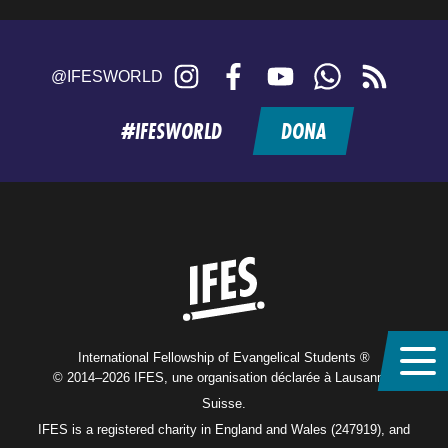
Instagram
Facebook
YouTube
WhatsApp
RSS
@IFESWORLD
feed
#IFESWORLD
DONA
Home
International Fellowship of Evangelical Students ®
© 2014–2026 IFES, une organisation déclarée à Lausanne,
Suisse.
IFES is a registered charity in England and Wales (247919), and