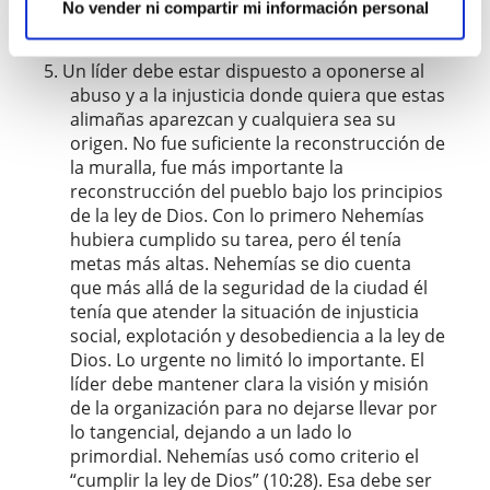
aire atroz en la calle, desaniman a los grupos
No vender ni compartir mi información personal
y al final apagan la llama de la misión.
Un líder debe estar dispuesto a oponerse al
abuso y a la injusticia donde quiera que estas
alimañas aparezcan y cualquiera sea su
origen. No fue suficiente la reconstrucción de
la muralla, fue más importante la
reconstrucción del pueblo bajo los principios
de la ley de Dios. Con lo primero Nehemías
hubiera cumplido su tarea, pero él tenía
metas más altas. Nehemías se dio cuenta
que más allá de la seguridad de la ciudad él
tenía que atender la situación de injusticia
social, explotación y desobediencia a la ley de
Dios. Lo urgente no limitó lo importante. El
líder debe mantener clara la visión y misión
de la organización para no dejarse llevar por
lo tangencial, dejando a un lado lo
primordial. Nehemías usó como criterio el
“cumplir la ley de Dios” (10:28). Esa debe ser