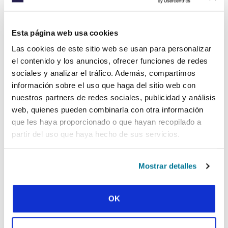
un modelo que sirva en todos los entornos.
Debemos liderar con ejemplo, trabajando y
Esta página web usa cookies
actuando al lado de los demás. Nehemías
nos deja el ejemplo de un líder que está
Las cookies de este sitio web se usan para personalizar
presente en la cotidianidad, que comparte
el contenido y los anuncios, ofrecer funciones de redes
cada momento del devenir humano con su
sociales y analizar el tráfico. Además, compartimos
pueblo. Diríamos que debemos ser líderes
información sobre el uso que haga del sitio web con
encarnados en la realidad de nuestro pueblo.
nuestros partners de redes sociales, publicidad y análisis
Un liderazgo ausente o desde afuera, que
web, quienes pueden combinarla con otra información
evita contacto permanente con la gente, al
que les haya proporcionado o que hayan recopilado a
final fracasa. El líder se invalida y el pueblo se
partir del uso que haya hecho de sus servicios.
confunde. Nehemías se identificó con el
desespero y los temores de los que
regresaron del exilio. Él no tuvo temor de
Mostrar detalles
acercarse, de untarse las manos, ni de
mantenerse ocupado con el pueblo. Líderes
que se quieren mantener en las márgenes
OK
asépticas de la oficina, sin “contaminarse”
con los gérmenes de la vida, ni respirar el