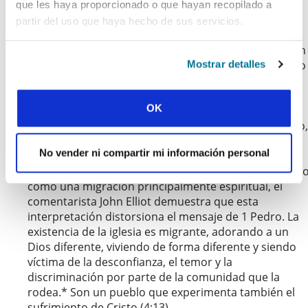
extranjeros o inmigrantes que se han establecido
que les haya proporcionado o que hayan recopilado a
(
paroikoi
) y también extranjeros que visitan
partir del uso que haya hecho de sus servicios.
(
parepidēmoi)
.* Quizás muchas personas en las
iglesias de la época de Pedro ya tenían esta condición
de personas que provenían de otro lugar, pero Pedro
Mostrar detalles
va más allá. Aquellos que son llamados cristianos
comienzan a vivir como migrantes. Como hombres y
OK
mujeres que nacen de nuevo, son hechos santos por
el Espíritu (1:2, 3) y son apartados como pueblo único,
formando una comunidad paralela junto a las
No vender ni compartir mi información personal
comunidades que poblaban Asia Menor.* Aunque se
puede interpretar la migración de la iglesia en 1 Pedr
como una migración principalmente espiritual, el
comentarista John Elliot demuestra que esta
interpretación distorsiona el mensaje de 1 Pedro. La
existencia de la iglesia es migrante, adorando a un
Dios diferente, viviendo de forma diferente y siendo
víctima de la desconfianza, el temor y la
discriminación por parte de la comunidad que la
rodea.* Son un pueblo que experimenta también el
sufrimiento de Cristo (4:13).