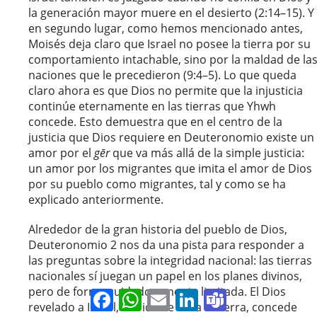
la generación mayor muere en el desierto (2:14–15). Y
en segundo lugar, como hemos mencionado antes,
Moisés deja claro que Israel no posee la tierra por su
comportamiento intachable, sino por la maldad de la
naciones que le precedieron (9:4–5). Lo que queda
claro ahora es que Dios no permite que la injusticia
continúe eternamente en las tierras que Yhwh
concede. Esto demuestra que en el centro de la
justicia que Dios requiere en Deuteronomio existe un
amor por el
gēr
que va más allá de la simple justicia:
un amor por los migrantes que imita el amor de Dios
por su pueblo como migrantes, tal y como se ha
explicado anteriormente.
Alrededor de la gran historia del pueblo de Dios,
Deuteronomio 2 nos da una pista para responder a
las preguntas sobre la integridad nacional: las tierras
nacionales sí juegan un papel en los planes divinos,
pero de forma cuidadosamente limitada. El Dios
Facebook
WhatsApp
Email
LinkedIn
Teams
revelado a Israel, el Dios de toda la tierra, concede