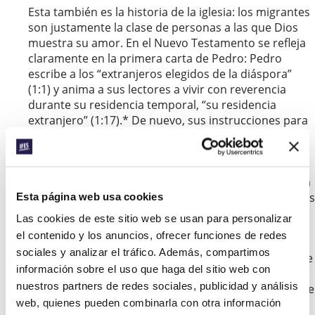
Esta también es la historia de la iglesia: los migrantes
son justamente la clase de personas a las que Dios
muestra su amor. En el Nuevo Testamento se refleja
claramente en la primera carta de Pedro: Pedro
escribe a los “extranjeros elegidos de la diáspora”
(1:1) y anima a sus lectores a vivir con reverencia
durante su residencia temporal, “su residencia
extranjero” (1:17).* De nuevo, sus instrucciones para
vivir una vida santa van dirigidas a aquellos a los que
se les acaba de empezar a llamar “cristianos” (4:16)
siendo “desconocidos visitantes y residentes
extranjeros” (2:11).* Aquí Pedro toma exactamente la
Esta página web usa cookies
misma frase que se empleó para Abraham en Génesis
y para David en los Salmos y la aplica a las iglesias.*
Las cookies de este sitio web se usan para personalizar
el contenido y los anuncios, ofrecer funciones de redes
La situación de Israel en Deuteronomio también se
sociales y analizar el tráfico. Además, compartimos
convierte en la situación de las iglesias *: el pueblo de
información sobre el uso que haga del sitio web con
Dios está formado por comunidades que migran.
nuestros partners de redes sociales, publicidad y análisis
Pedro llama a los que han nacido “de nuevo mediante
web, quienes pueden combinarla con otra información
la resurrección de Jesucristo” (1:30) residentes