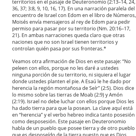
territorios en el pasaje de Deuteronomio (2:13–14, 24,
36, 37; 3:8, 9, 10, 16, 17). En una narración paralela del
encuentro de Israel con Edom en el libro de Números,
Moisés envía mensajeros al rey de Edom para pedir
permiso para pasar por su territorio (Nm. 20:16–17,
21). En ambas narraciones queda claro que otras
naciones que no son Israel tienen territorios y
controlan quién pasa por sus fronteras.*
Veamos otra afirmación de Dios en este pasaje: “No
peleen con ellos, porque no les daré a ustedes
ninguna porción de su territorio, ni siquiera el lugar
donde ustedes planten el pie. A Esaú le he dado por
herencia la región montañosa de Seír” (2:5). Dios dice
lo mismo sobre las tierras de Moab (2:9) y Amón
(2:19). Israel no debe luchar con ellos porque Dios les
ha dado tierra para que la posean. La clave aquí está
en “herencia” y el verbo hebreo indica tanto posesión
como desposesión. Este pasaje en Deuteronomio
habla de un pueblo que posee tierra y de otro pueblo
que es desposeído de la tierra puesto que es Dios