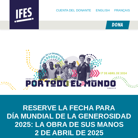
BUSCAR:
IFES –
BUSCA EN NUESTRO SITIO
SIGUE A @IFESWORLD
INTERNATIONAL
CUENTA DEL DONANTE
ENGLISH
FRANÇAIS
FELLOWSHIP
OF
EVANGELICAL
DONA
STUDENTS
SALTAR
AL
CONTENIDO
PRINCIPAL
RESERVE LA FECHA PARA
DÍA MUNDIAL DE LA GENEROSIDAD
2025: LA OBRA DE SUS MANOS
2 DE ABRIL DE 2025