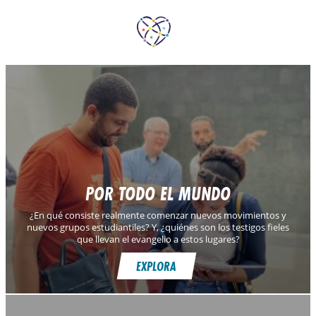
DEL SUR
SUR
SHALLOM, ASIA
MISHA, EUROPA
HENDI, AMÉRICA
ROBERT, EURASIA
DEL ESTE
SAMANTHA,
LATINA
CARIBE
POR TODO EL MUNDO
¿En qué consiste realmente comenzar nuevos movimientos y
nuevos grupos estudiantiles? Y, ¿quiénes son los testigos fieles
que llevan el evangelio a estos lugares?
EXPLORA