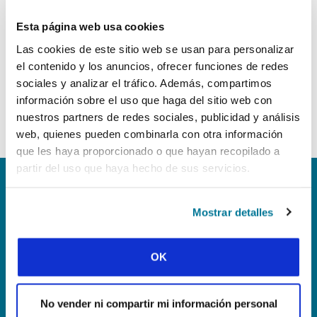
Esta página web usa cookies
DONA AHORA PARA EL DÍA MUNDIAL DE
Las cookies de este sitio web se usan para personalizar
LA GENEROSIDAD
el contenido y los anuncios, ofrecer funciones de redes
sociales y analizar el tráfico. Además, compartimos
información sobre el uso que haga del sitio web con
nuestros partners de redes sociales, publicidad y análisis
web, quienes pueden combinarla con otra información
que les haya proporcionado o que hayan recopilado a
partir del uso que haya hecho de sus servicios.
¿QUÉ PODREMOS LOGRAR JUNTOS?
Mostrar detalles
El Día Mundial de la Generosidad es
un evento de 48 horas que abarca
OK
todo el mundo y que invita a
estudiantes y simpatizantes como TÚ
No vender ni compartir mi información personal