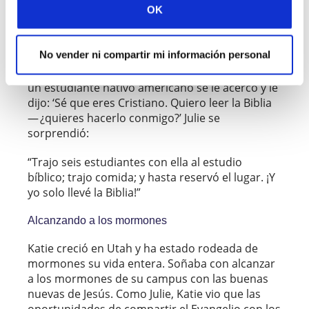
OK
El corazón de Julie le impulsa a alcanzar a los
estudiantes nativos en el campus. Durante
meses ha orado por sus amigos y ha soñado
No vender ni compartir mi información personal
con estudiar la Biblia con ellos. Pero no estaban
interesados. Sorprendentemente, tras dos años,
un estudiante nativo americano se le acercó y le
dijo: ‘Sé que eres Cristiano. Quiero leer la Biblia
— ¿quieres hacerlo conmigo?’ Julie se
sorprendió:
“Trajo seis estudiantes con ella al estudio
bíblico; trajo comida; y hasta reservó el lugar. ¡Y
yo solo llevé la Biblia!”
Alcanzando a los mormones
Katie creció en Utah y ha estado rodeada de
mormones su vida entera. Soñaba con alcanzar
a los mormones de su campus con las buenas
nuevas de Jesús. Como Julie, Katie vio que las
oportunidades de compartir el Evangelio con los