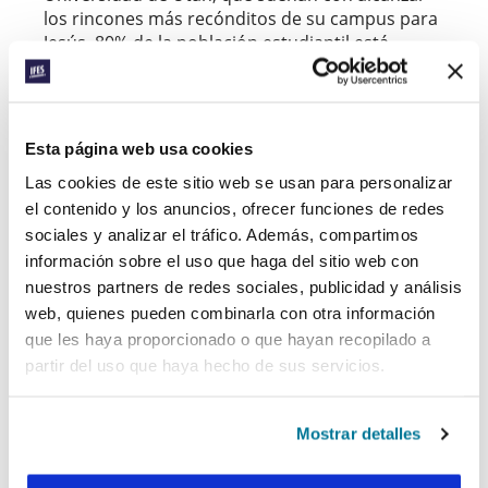
los rincones más recónditos de su campus para
Jesús. 80% de la población estudiantil está
compuesta por Mormones, el resto son ateos.
Es un terreno duro.
Alcanzando a ateos
Esta página web usa cookies
Chasen, un licenciado de Filosofía, y el único
Las cookies de este sitio web se usan para personalizar
cristiano de su curso, ha estado alcanzado a sus
el contenido y los anuncios, ofrecer funciones de redes
compañeros de clase ateos y agnósticos. Hace
sociales y analizar el tráfico. Además, compartimos
poco mantuvo un debate con un ateo ante 400
información sobre el uso que haga del sitio web con
personas, y también ha tenido la oportunidad
nuestros partners de redes sociales, publicidad y análisis
de abrir la Biblia con sus amigos.
“Cada vez veo
web, quienes pueden combinarla con otra información
más el amor que Dios tiene por los ateos”
,
que les haya proporcionado o que hayan recopilado a
comparte. “Estaba debatiendo con otro ateo y
partir del uso que haya hecho de sus servicios.
me preguntó ‘¿Por qué me sigues hablando de
esto?’ Le miré y respondí, ‘¡Porque te quiero!’
‘¿Por qué me quieres?’ ‘¡Porque Dios te ama!’”
Mostrar detalles
Alcanzando a los estudiantes nativos