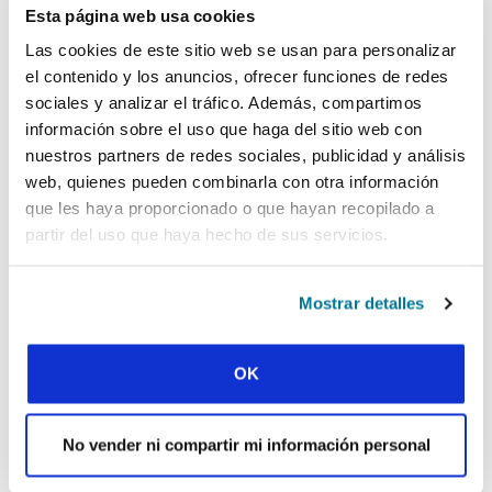
Esta página web usa cookies
Ha compartido su experiencia con nosotros:
Las cookies de este sitio web se usan para personalizar
“En los últimos 3 años, FOCUS me ha ayudado a
el contenido y los anuncios, ofrecer funciones de redes
madurar en Cristo. Antes de venir a FOCUS era
sociales y analizar el tráfico. Además, compartimos
cristiana, pero no abría la Biblia. Escuché una
información sobre el uso que haga del sitio web con
enseñanza bíblica clara en la reunión pública de
nuestros partners de redes sociales, publicidad y análisis
FOCUS y en los grupos de estudio bíblico.
web, quienes pueden combinarla con otra información
Siempre abrían la Biblia conmigo cuando hacía
que les haya proporcionado o que hayan recopilado a
preguntas. Me ayudaron a comprender la
importancia que tiene que un cristiano abra la
partir del uso que haya hecho de sus servicios.
Biblia y que lea la palabra Dios por mí misma, y
que al hacernos, me di cuenta que era una
Mostrar detalles
seguidora de Jesús sin conocer a Cristo
realmente. Leer y comprender la palabra de
Dios realmente dio forma a mi apreciación de
OK
todo. Pude ver el poder de Dios que levantó a
Jesús de entre los muertos y su amor por mí,
una pecadora. Cuanto más leo la Palabra de
No vender ni compartir mi información personal
Dios, más firme es mi determinación por seguir
a Jesús, y sé realmente que Él es mi Señor.”