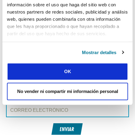
información sobre el uso que haga del sitio web con
« Publicación anterior
nuestros partners de redes sociales, publicidad y análisis
web, quienes pueden combinarla con otra información
Todas las publicaciones de Conexión
que les haya proporcionado o que hayan recopilado a
partir del uso que haya hecho de sus servicios.
Publicación siguiente »
Mostrar detalles
REGÍSTRATE EN CONEXIÓN
Nombre de pila:
OK
Apellido:
No vender ni compartir mi información personal
Correo electrónico:
ENVIAR