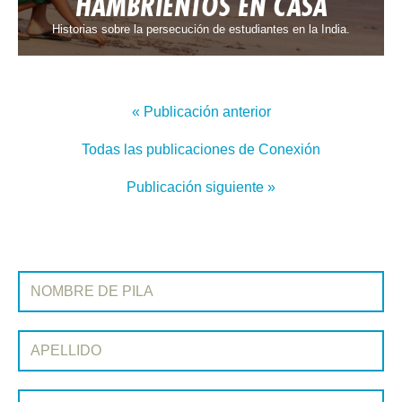
HAMBRIENTOS EN CASA
Historias sobre la persecución de estudiantes en la India.
« Publicación anterior
Todas las publicaciones de Conexión
Publicación siguiente »
REGÍSTRATE EN CONEXIÓN
Nombre de pila:
Apellido:
Correo electrónico: