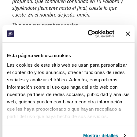
profunda. Que continúen confiando en Tu Palabra y
siguiéndote fielmente hasta el final, cueste lo que
cueste. En el nombre de Jesús, amén.
*No son sus nombres reales.
Apoya el ministerio de IFES en Oriente Medio para
ayudar a estudiantes como Saheena y Noreen.
Facebook
WhatsApp
Email
LinkedIn
Teams
Esta página web usa cookies
Compartir:
Las cookies de este sitio web se usan para personalizar
el contenido y los anuncios, ofrecer funciones de redes
RELATED POSTS
sociales y analizar el tráfico. Además, compartimos
información sobre el uso que haga del sitio web con
nuestros partners de redes sociales, publicidad y análisis
web, quienes pueden combinarla con otra información
que les haya proporcionado o que hayan recopilado a
partir del uso que haya hecho de sus servicios.
Mostrar detalles