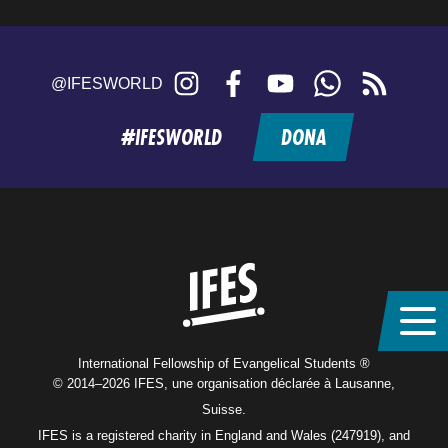
Instagram
Facebook
YouTube
WhatsApp
RSS
@IFESWORLD
feed
#IFESWORLD
DONA
Home
International Fellowship of Evangelical Students ®
© 2014–2026 IFES, une organisation déclarée à Lausanne,
Suisse.
IFES is a registered charity in England and Wales (247919), and