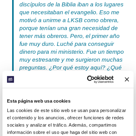
discípulos de la Biblia iban a los lugares
que necesitaban el evangelio. Eso me
motivó a unirme a LKSB como obrera,
porque tenían una gran necesidad de
tener más obreros. Pero, el primer año
fue muy duro. Luché para conseguir
dinero para mi ministerio. Fue un tiempo
muy estresante y me surgieron muchas
preguntas. ¿Por qué estoy aquí? ¿Qué
pasará con LKSB? ¿Cómo puedo
seguir adelante sin dinero?
Esta página web usa cookies
Al unirme a la Red de Obreros Jóvenes
y conocer a otros en la misma situación
Las cookies de este sitio web se usan para personalizar
que yo, cobré ánimos. Las enseñanza
el contenido y los anuncios, ofrecer funciones de redes
y las conversaciones me ayudaron a
sociales y analizar el tráfico. Además, compartimos
información sobre el uso que haga del sitio web con
replantearme el levantamiento de