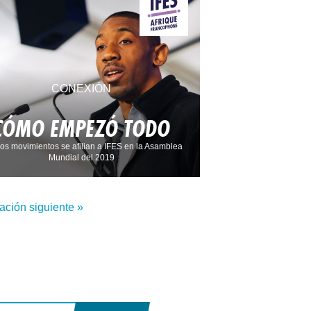
CONEXIÓN
CÓMO EMPEZÓ TODO
s movimientos se afilian a IFES en la Asamblea
Mundial del 2019
ación siguiente »