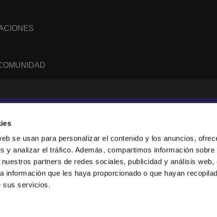
NACIONES
 COMUNIDAD
WhatsApp
RSS
feed
ies
web se usan para personalizar el contenido y los anuncios, ofrec
s y analizar el tráfico. Además, compartimos información sobre 
sanne, Suisse.
 nuestros partners de redes sociales, publicidad y análisis web,
247919), and a limited company (876229).
a información que les haya proporcionado o que hayan recopilado
tion in the USA.
 sus servicios.
collect anonymous data. By using our websites, you agree to our use of cookies.
 see the
Privacy Policy
.