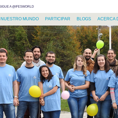
INSTAGRAM
FACEBOOK
YOUTUBE
WHATSAPP
RSS FEED
SIGUE A @IFESWORLD
NUESTRO MUNDO
PARTICIPAR
BLOGS
ACERCA 