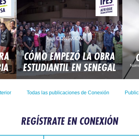
CONEXIÓN
RA
CÓMO EMPEZÓ LA OBRA
IA
ESTUDIANTIL EN SENEGAL
Nuevo
terior
Todas las publicaciones de Conexión
Public
REGÍSTRATE EN CONEXIÓN
Correo electrónico: