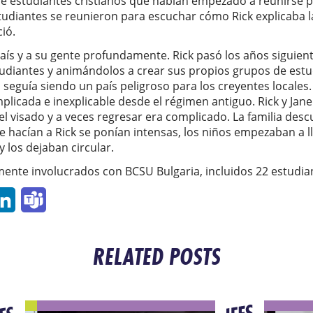
 estudiantes cristianos que habían empezado a reunirse par
studiantes se reunieron para escuchar cómo Rick explicaba 
ció.
 país y a su gente profundamente. Rick pasó los años siguien
tudiantes y animándolos a crear sus propios grupos de estud
ia seguía siendo un país peligroso para los creyentes locales.
plicada e inexplicable desde el régimen antiguo. Rick y Jan
l visado y a veces regresar era complicado. La familia desc
le hacían a Rick se ponían intensas, los niños empezaban a ll
y los dejaban circular.
mente involucrados con BCSU Bulgaria, incluidos 22 estudia
p
ail
LinkedIn
Teams
RELATED POSTS