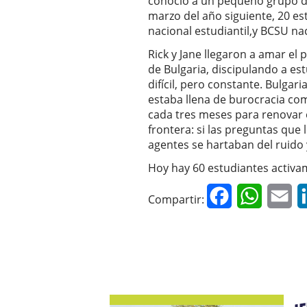
conoció a un pequeño grupo de
marzo del año siguiente, 20 e
nacional estudiantil,y BCSU na
Rick y Jane llegaron a amar el
de Bulgaria, discipulando a es
difícil, pero constante. Bulgar
estaba llena de burocracia com
cada tres meses para renovar e
frontera: si las preguntas que 
agentes se hartaban del ruido 
Hoy hay 60 estudiantes activa
Facebook
WhatsAp
Em
Compartir: