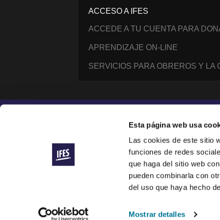
ACCESO A IFES
ACCEDE A TU CUENTA PARA DO
APRENDIZAJE ON-LINE
SERVICIOS PARA OBREROS Y LA
Instagram
Facebook
YouTube
@IFESWORLD
Esta página web usa cook
Las cookies de este sitio 
funciones de redes sociale
International Fellowship of Evangelical Students ®
© 2014–2026 IFES, une organisation déclarée à Lau
que haga del sitio web con
IFES is a registered charity in England and Wales (
pueden combinarla con otr
IFES/USA is a registered 501(c)(3) nonprofit organiza
del uso que haya hecho de
IFES websites use cookies to improve your visit and 
To see our commitments to how we handle your data,
Mostrar detalles