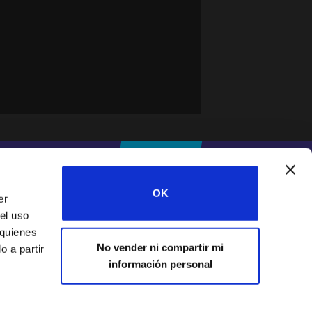
#IFESWORLD
DONA
OK
er
el uso
Home
 quienes
No vender ni compartir mi
 a partir
información personal