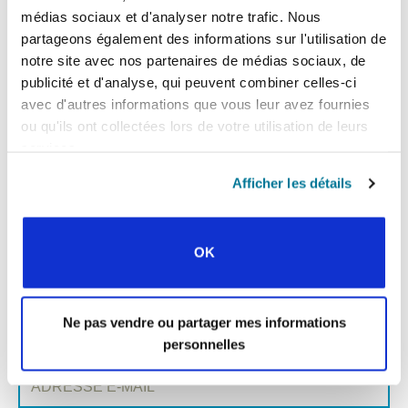
l’Assemblée mondiale 2019
médias sociaux et d'analyser notre trafic. Nous
partageons également des informations sur l'utilisation de
notre site avec nos partenaires de médias sociaux, de
publicité et d'analyse, qui peuvent combiner celles-ci
« Publication précédente
avec d'autres informations que vous leur avez fournies
Toutes les publications de Conexión
ou qu'ils ont collectées lors de votre utilisation de leurs
services.
Publication suivante »
Afficher les détails
INSCRIVEZ-VOUS À CONEXIÓN
OK
Prénom:
Nom:
Ne pas vendre ou partager mes informations
personnelles
Adresse e-mail: