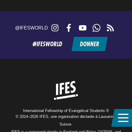
Instagram
Facebook
YouTube
WhatsApp
RSS
@IFESWORLD
feed
#IFESWORLD
DONNER
Home
International Fellowship of Evangelical Students ®
© 2014–2026 IFES, une organisation déclarée à Lausanne,
Suisse.
IFES is a registered charity in England and Wales (247919), and